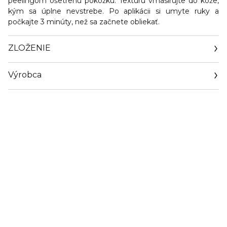
peelingom ošetrenú pokožku. Textúru vmasírujte do kože,
kým sa úplne nevstrebe. Po aplikácii si umyte ruky a
počkajte 3 minúty, než sa začnete obliekať.
ZLOŽENIE
Výrobca
Email
https://www.dior.com/en_cz/beauty/contact-parfum