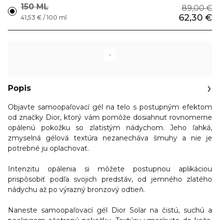
150 ML
89,00 €
62,30 €
41,53 € / 100 ml
Popis
Objavte samoopaľovací gél na telo s postupným efektom
od značky Dior, ktorý vám pomôže dosiahnuť rovnomerne
opálenú pokožku so zlatistým nádychom. Jeho ľahká,
zmyselná gélová textúra nezanecháva šmuhy a nie je
potrebné ju oplachovať.
Intenzitu opálenia si môžete postupnou aplikáciou
prispôsobiť podľa svojich predstáv, od jemného zlatého
nádychu až po výrazný bronzový odtieň.
Naneste samoopaľovací gél Dior Solar na čistú, suchú a