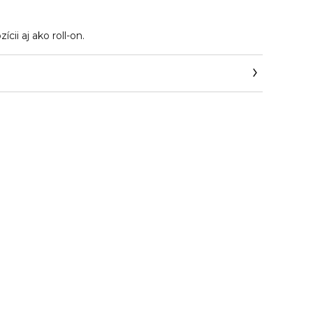
ícii aj ako roll-on.
en_cz/beauty/contact-parfum