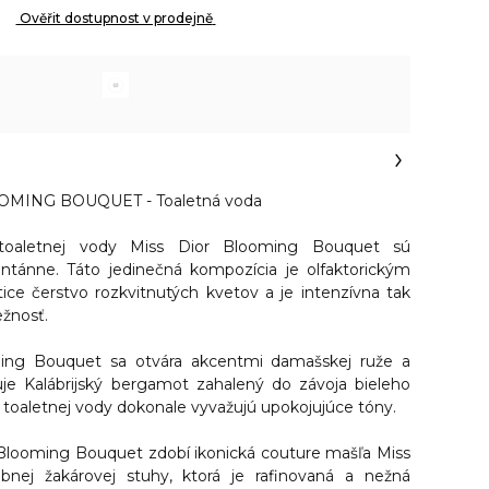
 Ověřit dostupnost v prodejně 
OMING BOUQUET - Toaletná voda
oaletnej vody Miss Dior Blooming Bouquet sú
tánne. Táto jedinečná kompozícia je olfaktorickým
ice čerstvo rozkvitnutých kvetov a je intenzívna tak
ežnosť.
ming Bouquet sa
otvára akcentmi damašskej ruže a
je Kalábrijský bergamot zahalený do závoja bieleho
ť toaletnej vody dokonale vyvažujú upokojujúce tóny.
 Blooming Bouquet zdobí ikonická couture mašľa Miss
ebnej žakárovej stuhy, ktorá je rafinovaná a nežná