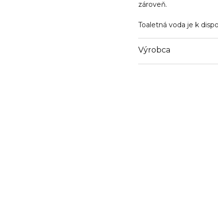
zároveň.
Toaletná voda je k dispoz
Výrobca
Email
https://www.dior.com/