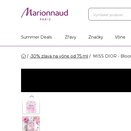
Summer Deals
Zl'avy
Značky
Vône
-30% zľava na vône od 75 ml
MISS DIOR - Bloo