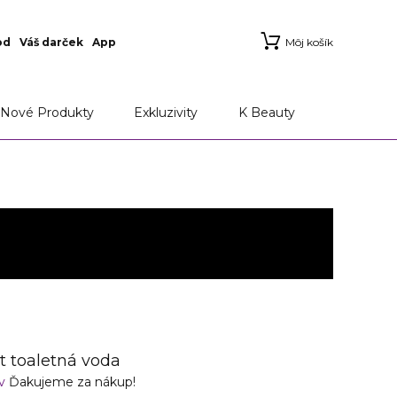
od
Váš darček
App
Môj košík
Nové Produkty
Exkluzivity
K Beauty
 toaletná voda
ov
Ďakujeme za nákup!