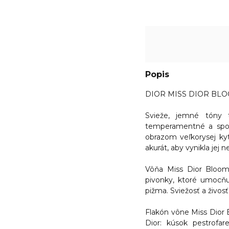
Popis
DIOR MISS DIOR BLO
Svieže, jemné tóny
t
temperamentné a spon
obrazom veľkorysej kyt
akurát, aby vynikla jej n
Vôňa Miss Dior Bloo
pivonky
, ktoré umocňu
pižma. Sviežosť a živos
Flakón vône Miss Dior
Dior: kúsok pestrofar