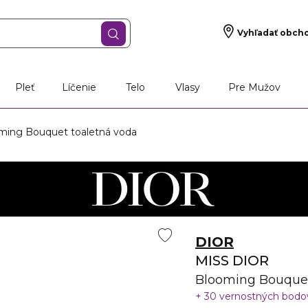
Vyhľadať obch
Pleť
Líčenie
Telo
Vlasy
Pre Mužov
ming Bouquet toaletná voda
DIOR
MISS DIOR
Blooming Bouquet
30 vernostných bod