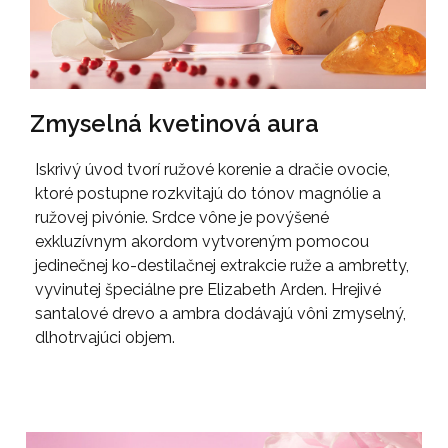
Zmyselná kvetinová aura
Iskrivý úvod tvorí ružové korenie a dračie ovocie,
ktoré postupne rozkvitajú do tónov magnólie a
ružovej pivónie. Srdce vône je povýšené
exkluzívnym akordom vytvoreným pomocou
jedinečnej ko-destilačnej extrakcie ruže a ambretty,
vyvinutej špeciálne pre Elizabeth Arden. Hrejivé
santalové drevo a ambra dodávajú vôni zmyselný,
dlhotrvajúci objem.