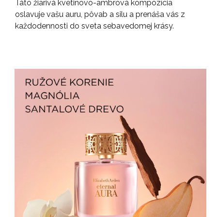
Táto žiarivá kvetinovo-ambrová kompozícia
oslavuje vašu auru, pôvab a silu a prenáša vás z
každodennosti do sveta sebavedomej krásy.