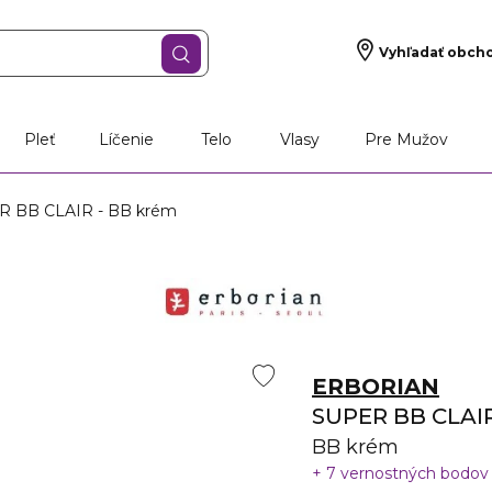
Vyhľadať obch
Pleť
Líčenie
Telo
Vlasy
Pre Mužov
 BB CLAIR - BB krém
ERBORIAN
SUPER BB CLAI
BB krém
7 vernostných bodo