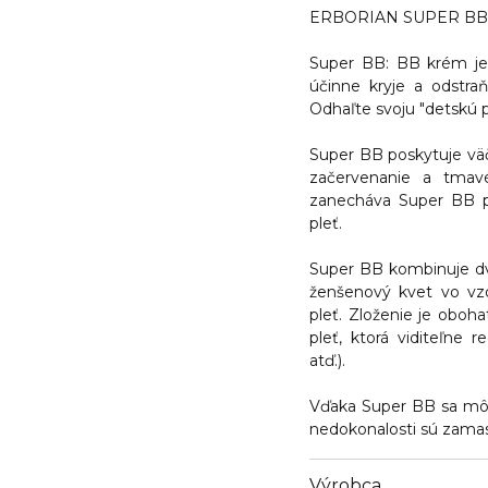
ERBORIAN SUPER BB 
Super BB: BB krém je 
účinne kryje a odstra
Odhaľte svoju "detskú p
Super BB poskytuje vä
začervenanie a tmavé
zanecháva Super BB p
pleť.
Super BB kombinuje dv
ženšenový kvet vo vzor
pleť. Zloženie je oboha
pleť, ktorá viditeľne 
atď.).
Vďaka Super BB sa môžet
nedokonalosti sú zamask
Výrobca