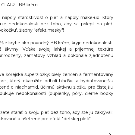
CLAIR - BB krém
napoly starostlivosť o pleť a napoly make-up,
ktorý
ňuje nedokonalosti
bez toho, aby sa prilepil na pleť.
okožku", žiadny "efekt masky"!
čšie krytie ako pôvodný BB krém,
kryje nedokonalosti,
 škvrny.
Vďaka svojej ľahkej a príjemnej textúre
rirodzený, zamatový vzhľad a dokonale zjednotenú
e kórejské superzložky: biely ženšen a fermentovaný
ci, ktorý okamžite odhalí hladšiu a hydratovanejšiu
tené o niacínamid, účinnú aktívnu zložku pre čistejšiu
redukuje nedokonalosti (pupienky, póry, čierne bodky
e starať o svoju pleť bez toho, aby ste ju zakrývali:
ované a ošetrené pre efekt "detskej pleti".