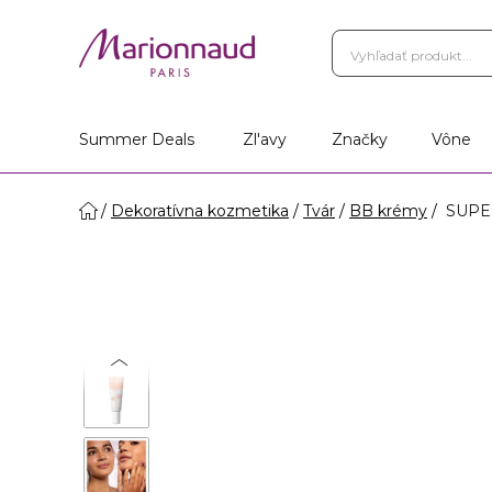
Summer Deals
Zl'avy
Značky
Vône
Dekoratívna kozmetika
Tvár
BB krémy
SUPER