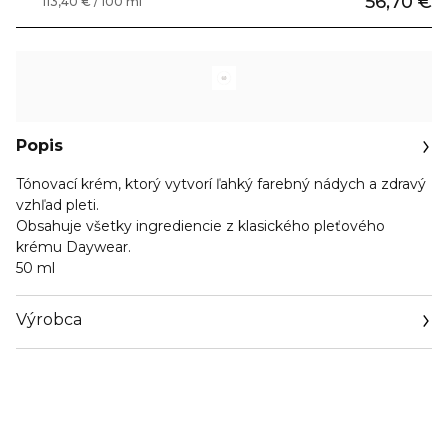
56,70 €
113,40 € / 100 ml
Popis
Tónovací krém, ktorý vytvorí ľahký farebný nádych a zdravý
vzhľad pleti.
Obsahuje všetky ingrediencie z klasického pleťového
krému Daywear.
50 ml
Výrobca
Email
contactmanufacturer@elcompanies.com