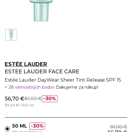
ESTÉE LAUDER
ESTEE LAUDER FACE CARE
Estée Lauder DayWear Sheer Tint Release SPF 15
28 vernostných bodov
Ďakujeme za nákup!
56,70 €
81,00 €
30%
113,40 € / 100 ml
50 ML
30%
81,00 €