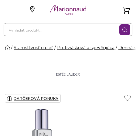
Starostlivosť o pleť
Protivrásková a spevňujúca
Denná st
DARČEKOVÁ PONUKA