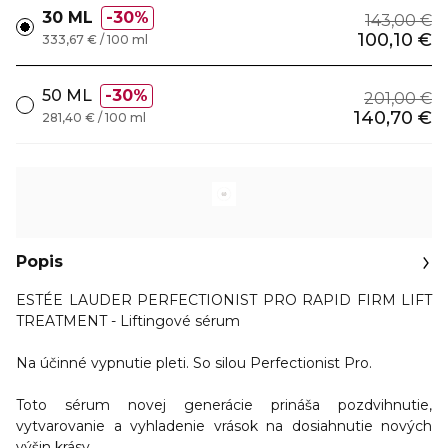
30 ML
30%
143,00 €
100,10 €
333,67 € / 100 ml
50 ML
30%
201,00 €
140,70 €
281,40 € / 100 ml
Popis
ESTÉE LAUDER PERFECTIONIST PRO RAPID FIRM LIFT
TREATMENT - Liftingové sérum
Na účinné vypnutie pleti. So silou Perfectionist Pro.
Toto sérum novej generácie prináša pozdvihnutie,
vytvarovanie a vyhladenie vrások na dosiahnutie nových
výšin krásy.