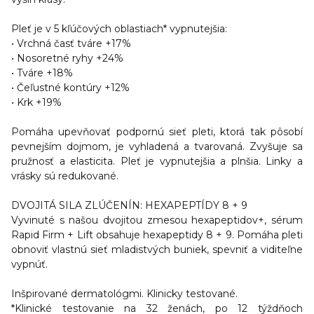
Pleť je v 5 kľúčových oblastiach* vypnutejšia:
• Vrchná časť tváre +17%
• Nosoretné ryhy +24%
• Tváre +18%
• Čeľustné kontúry +12%
• Krk +19%
Pomáha upevňovať podpornú sieť pleti, ktorá tak
pôsobí
pevnejším dojmom, je vyhladená a tvarovaná.
Zvyšuje sa
pružnosť a elasticita.
Pleť je vypnutejšia a plnšia. Linky a
vrásky sú redukované.
DVOJITÁ SILA ZLÚČENÍN: HEXAPEPTÍDY 8 + 9
Vyvinuté s našou dvojitou zmesou hexapeptidov+, sérum
Rapid Firm + Lift obsahuje hexapeptidy 8 + 9. Pomáha pleti
obnoviť vlastnú sieť mladistvých buniek, spevniť a viditeľne
vypnúť.
Inšpirované dermatológmi. Klinicky testované.
*Klinické testovanie na 32 ženách, po 12 týždňoch