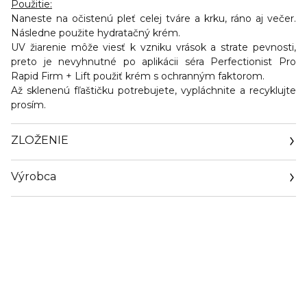
Použitie:
Naneste na očistenú pleť celej tváre a krku, ráno aj večer.
Následne použite hydratačný krém.
UV žiarenie môže viesť k vzniku vrások a strate pevnosti,
preto je nevyhnutné po aplikácii séra Perfectionist Pro
Rapid Firm + Lift použiť krém s ochranným faktorom.
Až sklenenú fľaštičku potrebujete, vypláchnite a recyklujte
prosím.
ZLOŽENIE
Výrobca
Email
contactmanufacturer@elcompanies.com