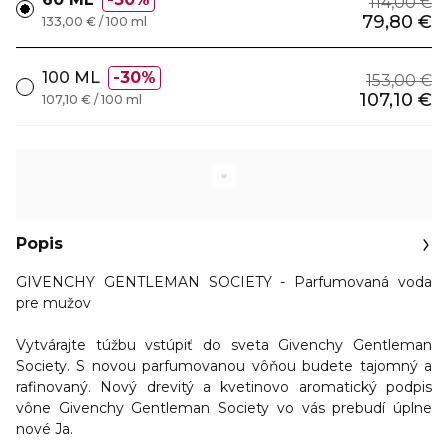
114,00 €
79,80 €
133,00 € / 100 ml
100 ML
30%
153,00 €
107,10 €
107,10 € / 100 ml
Popis
GIVENCHY GENTLEMAN SOCIETY - Parfumovaná voda
pre mužov
Vytvárajte túžbu vstúpiť do sveta Givenchy Gentleman
Society. S novou parfumovanou vôňou budete tajomný a
rafinovaný.
Nový drevitý a kvetinovo aromatický
podpis
vône Givenchy Gentleman Society vo vás prebudí úplne
nové Ja.