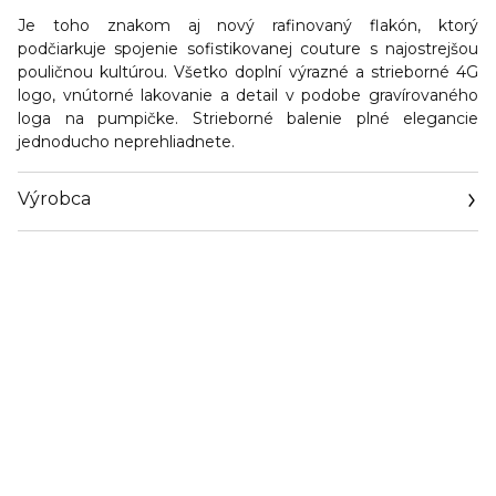
Je toho znakom aj nový rafinovaný flakón, ktorý
podčiarkuje spojenie sofistikovanej couture s najostrejšou
pouličnou kultúrou. Všetko doplní výrazné a strieborné 4G
logo, vnútorné lakovanie a detail v podobe gravírovaného
loga na pumpičke. Strieborné balenie plné elegancie
jednoducho neprehliadnete.
Výrobca
Email
https://www.givenchybeauty.com/us/contactus