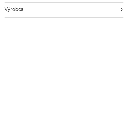
Výrobca
Email
shop@colebeauty.com