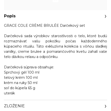
Popis
GRACE COLE CRÈME BRULÉE Darčekový set
Darčeková sada výrobkov starostlivosti o telo, ktoré budú
rozmaznávať vašu pokožku počas každodenného
kúpacieho rituálu. Táto exkluzívna kolekcia s vôňou sladkej
vanilky, creme brulee a pomarančového kvetu zahalí vaše
telo dávkou relaxu a odpočinku.
Darčeková súprava obsahuje:
Sprchový gél 100 ml
telový krém 100 ml
krém na ruky 50 ml
soľ do kúpeľa 65 g
uterák
ZLOŽENIE