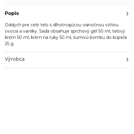
Popis
Oddych pre celé telo s dlhotrvajúcou vianočnou vôňou
ovocia a vanilky. Sada obsahuje sprchový gél 50 ml, telový
krém 50 ml, krém na ruky 50 ml, šumivú bombu do kúpeľa
25 g.
Výrobca
Email
shop@colebeauty.com