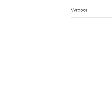
Výrobca
Email
https://www.guerlain.
Site/en_GB/Contact-S