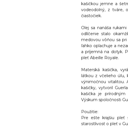
kašičkou
jemne a šetr
vodeodolný, z tváre, o
čiastočiek.
Olej sa nanáša rukami
odlíčenie stalo okamž
medovou vôňou sa pri 
ľahko oplachuje a neza
a príjemná na dotyk. Ple
pleť Abeille Royale.
Materská kašička, vy
látkou z včelieho úľu,
výnimočnou vitalitou.
kašičky, vytvoril Guer
kašička je prírodným 
Výskum spoločnosti Gue
Použitie:
Pre ešte krajšiu pleť 
starostlivosť o pleť v Gu