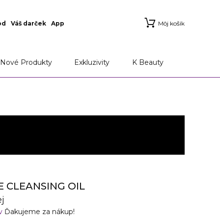
od
Váš darček
App
Môj košík
Nové Produkty
Exkluzivity
K Beauty
E CLEANSING OIL
ej
ov
Ďakujeme za nákup!