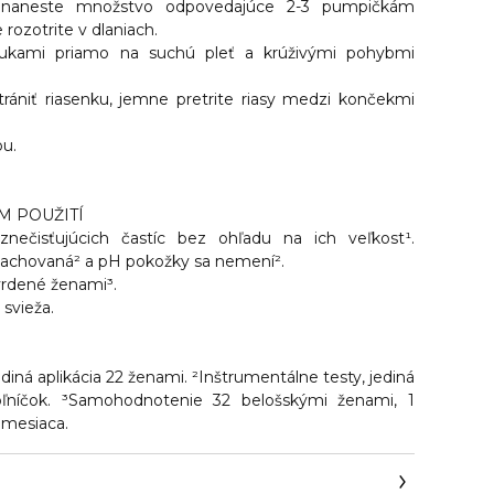
 naneste množstvo odpovedajúce 2-3 pumpičkám
 rozotrite v dlaniach.
 rukami priamo na suchú pleť a krúživými pohybmi
rániť riasenku, jemne pretrite riasy medzi končekmi
ou.
M POUŽITÍ
nečisťujúcich častíc bez ohľadu na ich veľkost¹.
zachovaná² a pH pokožky sa nemení².
vrdené ženami³.
 svieža.
ediná aplikácia 22 ženami. ²Inštrumentálne testy, jediná
voľníčok. ³Samohodnotenie 32 belošskými ženami, 1
 mesiaca.