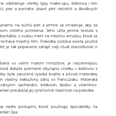
ne odstraňuje všetky typy make-upu
, dokonca i ten
čí, pier a pomáha zbaviť pleť nečistôt a škodlivých
 priamo na suchú pleť a jemne sa vmasíruje, aby sa
ikom čistého potešenia. Jeho ultra jemná textúra s
kontakte s vodou mení na mliečnu emulziu, ktorá sa
necháva mastný film. Pokožka zostáva svieža, pružná
ť je tak pripravená zahájiť celý rituál starostlivosti o
rábaná vo veľmi malom množstve, je nejcennejšou
 ktorá dokáže premeniť obyčajnú včielku v kráľovnú s
 Aby byla zaručená vysoká kvalita a pôvod materskej
lain vlastný exkluzívny zdroj vo Francúzsku. Materská
zdrojom sacharidov, bielkovín, lipidov a vitamínov.
rlain preukázal jej výnimočné vlastnosti na pokožke.
sa riaďte postupmi, ktoré používajú špecialistky na
erlain Spa.