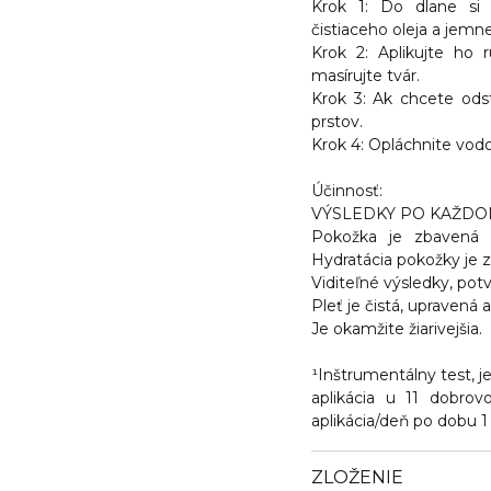
Krok 1: Do dlane si
čistiaceho oleja a jemne
Krok 2: Aplikujte ho
masírujte tvár.
Krok 3: Ak chcete odst
prstov.
Krok 4: Opláchnite vod
Účinnosť:
VÝSLEDKY PO KAŽDO
Pokožka je zbavená z
Hydratácia pokožky je 
Viditeľné výsledky, pot
Pleť je čistá, upravená a
Je okamžite žiarivejšia.
¹Inštrumentálny test, j
aplikácia u 11 dobro
aplikácia/deň po dobu 1
ZLOŽENIE