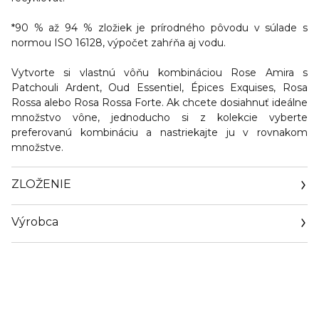
*90 % až 94 % zložiek je prírodného pôvodu v súlade s
normou ISO 16128, výpočet zahŕňa aj vodu.
Vytvorte si vlastnú vôňu kombináciou Rose Amira s
Patchouli Ardent, Oud Essentiel, Épices Exquises, Rosa
Rossa alebo Rosa Rossa Forte. Ak chcete dosiahnuť ideálne
množstvo vône, jednoducho si z kolekcie vyberte
preferovanú kombináciu a nastriekajte ju v rovnakom
množstve.
ZLOŽENIE
Výrobca
Email
https://www.guerlain.com/on/demandware.store/Sites-
Guerlain_UK-Site/en_GB/Contact-Show