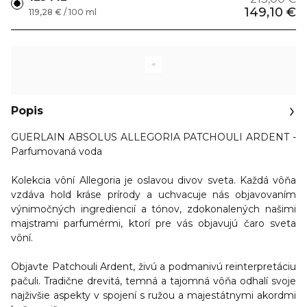
149,10 €
119,28 € / 100 ml
Popis
GUERLAIN ABSOLUS ALLEGORIA PATCHOULI ARDENT -
Parfumovaná voda
Kolekcia vôní Allegoria je oslavou divov sveta.
Každá vôňa
vzdáva hold kráse prírody a uchvacuje nás objavovaním
výnimočných ingrediencií a tónov, zdokonalených našimi
majstrami parfumérmi, ktorí pre vás objavujú čaro sveta
vôní.
Objavte Patchouli Ardent,
živú a podmanivú reinterpretáciu
pačuli. Tradične drevitá, temná a tajomná vôňa odhalí svoje
najživšie aspekty v spojení s ružou a majestátnymi akordmi