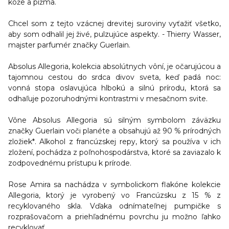
kože a pižma.
Chcel som z tejto vzácnej drevitej suroviny vyťažiť všetko,
aby som odhalil jej živé, pulzujúce aspekty. - Thierry Wasser,
majster parfumér značky Guerlain.
Absolus Allegoria, kolekcia absolútnych vôní,
je očarujúcou a
tajomnou cestou do srdca divov sveta, keď padá noc:
vonná stopa oslavujúca hlbokú a silnú prírodu, ktorá sa
odhaľuje pozoruhodnými kontrastmi v mesačnom svite.
Vône Absolus Allegoria sú
silným symbolom záväzku
značky Guerlain voči planéte
a obsahujú až 90 % prírodných
zložiek*. Alkohol z francúzskej repy, ktorý sa používa v ich
zložení, pochádza z poľnohospodárstva, ktoré sa zaviazalo k
zodpovednému prístupu k prírode.
Rose Amira sa nachádza v symbolickom flakóne kolekcie
Allegoria, ktorý je vyrobený vo Francúzsku z 15 % z
recyklovaného skla. Vďaka odnímateľnej pumpičke s
rozprašovačom a priehľadnému povrchu ju možno ľahko
recyklovať.