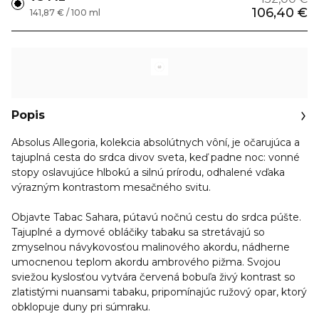
106,40 €
141,87 € / 100 ml
Popis
Absolus Allegoria, kolekcia absolútnych vôní, je očarujúca a
tajuplná cesta do srdca divov sveta, keď padne noc: vonné
stopy oslavujúce hlbokú a silnú prírodu, odhalené vďaka
výrazným kontrastom mesačného svitu.
Objavte Tabac Sahara, pútavú nočnú cestu do srdca púšte.
Tajuplné a dymové obláčiky tabaku sa stretávajú so
zmyselnou návykovosťou malinového akordu, nádherne
umocnenou teplom akordu ambrového pižma. Svojou
sviežou kyslosťou vytvára červená bobuľa živý kontrast so
zlatistými nuansami tabaku, pripomínajúc ružový opar, ktorý
obklopuje duny pri súmraku.