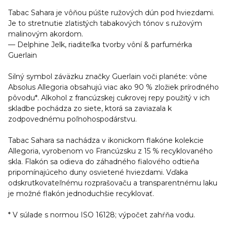
Tabac Sahara je vôňou púšte ružových dún pod hviezdami.
Je to stretnutie zlatistých tabakových tónov s ružovým
malinovým akordom.
— Delphine Jelk, riaditeľka tvorby vôní & parfumérka
Guerlain
Silný symbol záväzku značky Guerlain voči planéte: vône
Absolus Allegoria obsahujú viac ako 90 % zložiek prírodného
pôvodu*. Alkohol z francúzskej cukrovej repy použitý v ich
skladbe pochádza zo siete, ktorá sa zaviazala k
zodpovednému poľnohospodárstvu.
Tabac Sahara sa nachádza v ikonickom flakóne kolekcie
Allegoria, vyrobenom vo Francúzsku z 15 % recyklovaného
skla. Flakón sa odieva do záhadného fialového odtieňa
pripomínajúceho duny osvietené hviezdami. Vďaka
odskrutkovateľnému rozprašovaču a transparentnému laku
je možné flakón jednoduchšie recyklovať.
* V súlade s normou ISO 16128; výpočet zahŕňa vodu.