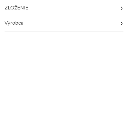
ZLOŽENIE
Výrobca
Email
https://www.guerlain.com/on/demandware.store/Sites-
Guerlain_UK-Site/en_GB/Contact-Show