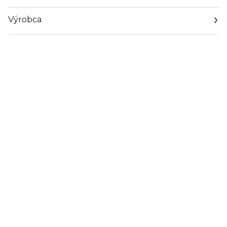
Výrobca
Email
https://www.guerlain.com/on/demandware.store/Sites-
Guerlain_UK-Site/en_GB/Contact-Show