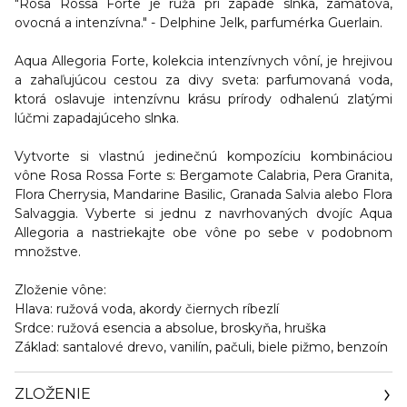
"Rosa Rossa Forte je ruža pri západe slnka, zamatová,
ovocná a intenzívna." - Delphine Jelk, parfumérka Guerlain.
Aqua Allegoria Forte, kolekcia intenzívnych vôní, je hrejivou
a zahaľujúcou cestou za divy sveta: parfumovaná voda,
ktorá oslavuje intenzívnu krásu prírody odhalenú zlatými
lúčmi zapadajúceho slnka.
Vytvorte si vlastnú jedinečnú kompozíciu kombináciou
vône Rosa Rossa Forte s: Bergamote Calabria, Pera Granita,
Flora Cherrysia, Mandarine Basilic, Granada Salvia alebo Flora
Salvaggia. Vyberte si jednu z navrhovaných dvojíc Aqua
Allegoria a nastriekajte obe vône po sebe v podobnom
množstve.
Zloženie vône:
Hlava:
ružová voda, akordy čiernych ríbezlí
Srdce
: ružová esencia a absolue, broskyňa, hruška
Základ
: santalové drevo, vanilín, pačuli, biele pižmo, benzoín
ZLOŽENIE