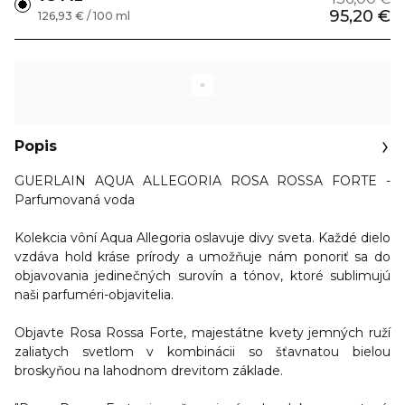
95,20 €
126,93 € / 100 ml
Popis
GUERLAIN AQUA ALLEGORIA ROSA ROSSA FORTE -
Parfumovaná voda
Kolekcia vôní Aqua Allegoria oslavuje divy sveta. Každé dielo
vzdáva hold kráse prírody a umožňuje nám ponoriť sa do
objavovania jedinečných surovín a tónov, ktoré sublimujú
naši parfuméri-objavitelia.
Objavte Rosa Rossa Forte, majestátne kvety jemných ruží
zaliatych svetlom v kombinácii so šťavnatou bielou
broskyňou na lahodnom drevitom základe.