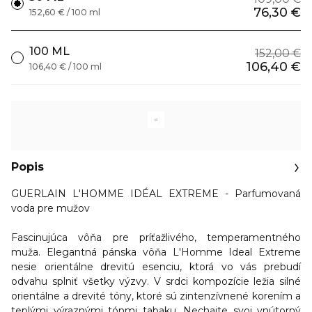
76,30 €
152,60 € / 100 ml
100 ML
152,00 €
106,40 €
106,40 € / 100 ml
Popis
GUERLAIN L'HOMME IDÉAL EXTREME - Parfumovaná
voda pre mužov
Fascinujúca
vôňa pre príťažlivého, temperamentného
muža
. Elegantná pánska vôňa L'Homme Ideal Extreme
nesie orientálne drevitú esenciu, ktorá vo vás prebudí
odvahu splniť všetky výzvy. V srdci kompozície ležia silné
orientálne a drevité tóny, ktoré sú zintenzívnené korením a
teplými výraznými tónmi tabaku. Nechajte svoj vnútorný