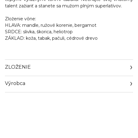
talent zažiariť a stanete sa mužom plným superlatívov.
Zloženie vône:
HLAVA:
mandle, ružové korenie, bergamot
SRDCE:
slivka, škorica, heliotrop
ZÁKLAD:
koža, tabak, pačuli, cédrové drevo
ZLOŽENIE
Výrobca
Email
https://www.guerlain.com/on/demandware.store/Sites-
Guerlain_UK-Site/en_GB/Contact-Show