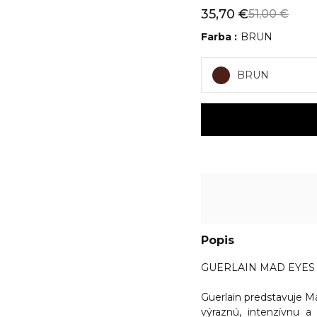
35,70 €
51,00 €
Farba
BRUN
BRUN
Popis
GUERLAIN MAD EYES IN
Guerlain predstavuje Ma
výraznú, intenzívnu 