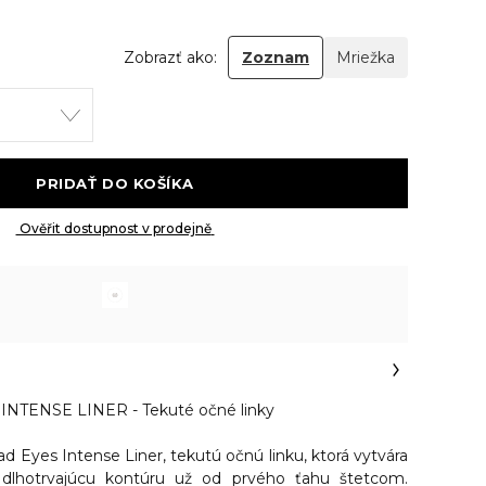
Zobrazť ako:
Zoznam
Mriežka
 PRIDAŤ DO KOŠÍKA 
 Ověřit dostupnost v prodejně 
TENSE LINER - Tekuté očné linky
d Eyes Intense Liner, tekutú očnú linku, ktorá vytvára
a dlhotrvajúcu kontúru už od prvého ťahu štetcom.