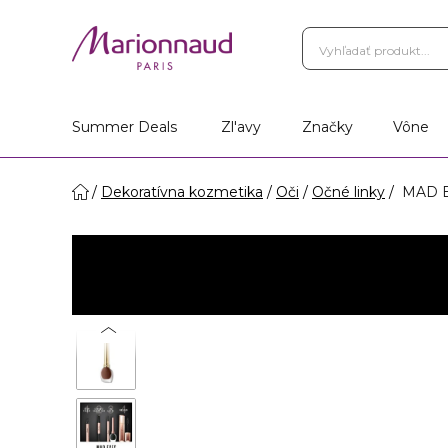
Summer Deals
Zl'avy
Značky
Vône
Dekoratívna kozmetika
Oči
Očné linky
MAD EY