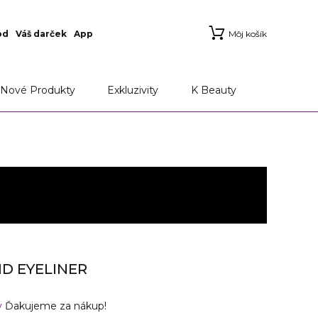
od
Váš darček
App
Môj košík
Nové Produkty
Exkluzivity
K Beauty
ID EYELINER
v
Ďakujeme za nákup!