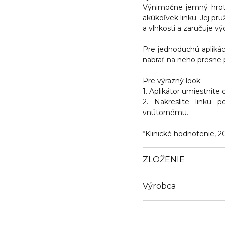
Výnimočne jemný hrot i
akúkoľvek linku. Jej pr
a vlhkosti a zaručuje vý
Pre jednoduchú aplikác
nabrať na neho presne 
Pre výrazný look:
1. Aplikátor umiestnite
2. Nakreslite linku 
vnútornému.
*Klinické hodnotenie, 2
ZLOŽENIE
Výrobca
Email
https://www.guerlain.