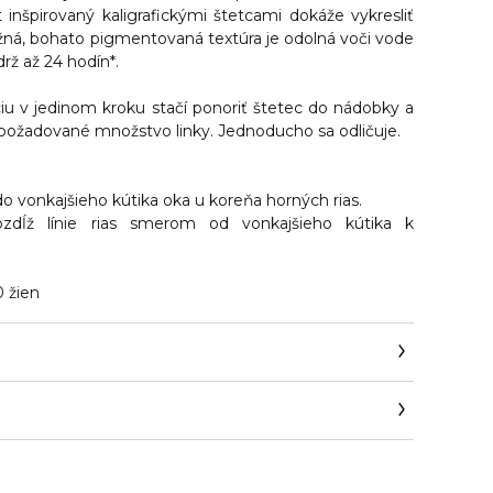
nšpirovaný kaligrafickými štetcami dokáže vykresliť
užná, bohato pigmentovaná textúra je odolná voči vode
drž až 24 hodín*.
iu v jedinom kroku stačí ponoriť štetec do nádobky a
požadované množstvo linky. Jednoducho sa odličuje.
 do vonkajšieho kútika oka u koreňa horných rias.
pozdĺž línie rias smerom od vonkajšieho kútika k
0 žien
com/on/demandware.store/Sites-Guerlain_UK-