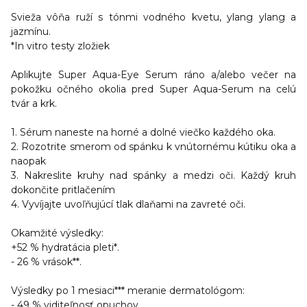
Svieža vôňa ruží s tónmi vodného kvetu, ylang ylang a
jazmínu.
*In vitro testy zložiek
Aplikujte Super Aqua-Eye Serum ráno a/alebo večer na
pokožku očného okolia pred Super Aqua-Serum na celú
tvár a krk.
1. Sérum naneste na horné a dolné viečko každého oka.
2. Rozotrite smerom od spánku k vnútornému kútiku oka a
naopak
3. Nakreslite kruhy nad spánky a medzi oči. Každý kruh
dokončite pritlačením
4. Vyvíjajte uvoľňujúcí tlak dlaňami na zavreté oči.
Okamžité výsledky:
+52 % hydratácia pleti*.
- 26 % vrások**.
Výsledky po 1 mesiaci*** meranie dermatológom:
- 49 % viditeľnosť opuchov.