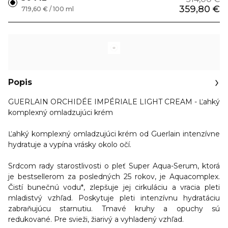
359,80 €
719,60 € / 100 ml
Popis
GUERLAIN ORCHIDÉE IMPÉRIALE LIGHT CREAM - Ľahký
komplexný omladzujúci krém
Ľahký komplexný omladzujúci krém od Guerlain intenzívne
hydratuje a vypína vrásky okolo očí.
Srdcom rady starostlivosti o pleť Super Aqua-Serum, ktorá
je bestsellerom za posledných 25 rokov, je Aquacomplex.
Čistí bunečnú vodu*, zlepšuje jej cirkuláciu a vracia pleti
mladistvý vzhľad. Poskytuje pleti intenzívnu hydratáciu
zabraňujúcu starnutiu. Tmavé kruhy a opuchy sú
redukované. Pre svieži, žiarivý a vyhladený vzhľad.