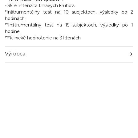
- 35 % intenzita tmavých kruhov.
*Inštrumentálny test na 10 subjektoch, výsledky po 2
hodinách.
**Inštrumentálny test na 15 subjektoch, výsledky po 1
hodine.
***Klinické hodnotenie na 31 ženách.
Výrobca
Email
https://www.guerlain.com/on/demandware.store/Sites-
Guerlain_UK-Site/en_GB/Contact-Show