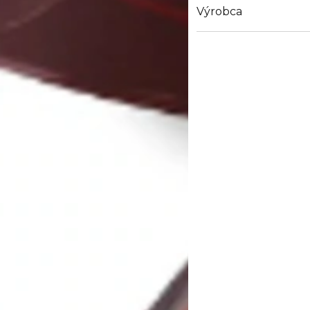
Výrobca
Email
https://www.guerlain.
Site/en_GB/Contact-S