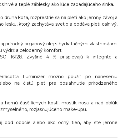
slnivé a teplé záblesky ako lúče zapadajúceho slnka.
ko druhá koža, rozprestrie sa na pleti ako jemný závoj a
ho lesku, ktorý zachytáva svetlo a dodáva pleti oslnivý,
aj prírodný arganový olej s hydratačnými vlastnosťami
cu výdrž a celodenný komfort.
SO 16128. Zvyšné 4 % prispievajú k integrite a
Terracotta Luminizer možno použiť po naneseniu
lebo na čistú pleť pre dosiahnutie prirodzeného
 hornú časť lícnych kostí, mostík nosa a nad oblúk
e zmyselného, rozjasňujúceho make-upu.
aj pod obočie alebo ako očný tieň, aby ste jemne