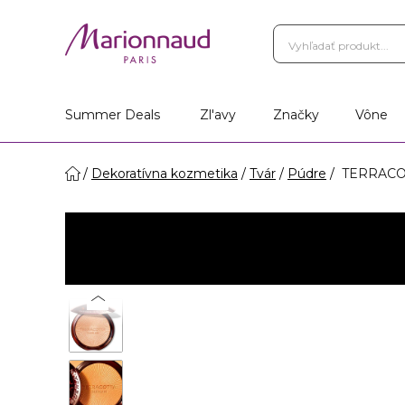
Summer Deals
Zl'avy
Značky
Vône
Dekoratívna kozmetika
Tvár
Púdre
TERRACOT