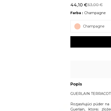
44,10 €
63,00 €
Farba
Champagne
Champagne
Popis
GUERLAIN TERRACOTTA
Rozjasňujúci púder na 
Guerlain, ktorej zlo