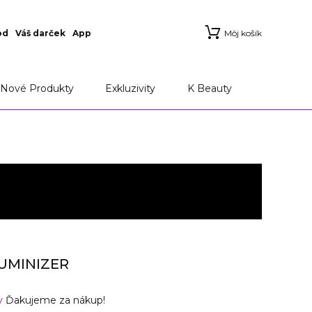
od
Váš darček
App
Môj košík
Nové Produkty
Exkluzivity
K Beauty
UMINIZER
v
Ďakujeme za nákup!