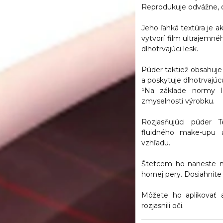
Reprodukuje odvážne, o
Jeho ľahká textúra je a
vytvorí film ultrajemné
dlhotrvajúci lesk.
Púder taktiež obsahuje 
a poskytuje dlhotrvajú
¹Na základe normy I
zmyselnosti výrobku.
Rozjasňujúci púder 
fluidného make-upu a
vzhľadu.
Štetcem ho naneste na
hornej pery. Dosiahnit
Môžete ho aplikovať 
rozjasnili oči.