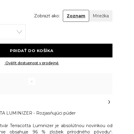
Zobrazť ako:
Zoznam
Mriežka
 PRIDAŤ DO KOŠÍKA 
 Ověřit dostupnost v prodejně 
 LUMINIZER - Rozjasňujúci púder
tvár Terracotta Luminizer je absolútnou novinkou od
ženie obsahuje 96 % zložiek prírodného pôvodu¹.