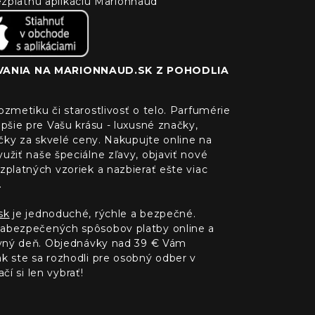
 bezplatnú aplikáciu Marionnaud
ANIA NA MARIONNAUD.SK Z POHODLIA
zmetiku či starostlivosť o telo. Parfumérie
pšie pre Vašu krásu - luxusné značky,
ačky za skvelé ceny. Nakupujte online na
žiť naše špeciálne zľavy, objaviť nové
platných vzoriek a nazbierať ešte viac
.
sk
je jednoduché, rýchle a bezpečné.
abezpečených spôsobov platby online a
ovný deň. Objednávky nad 39 € Vám
 ste sa rozhodli pre osobný odber v
čí si len vybrať!