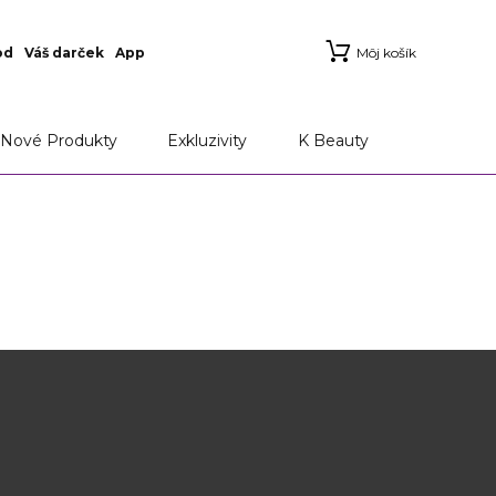
od
Váš darček
App
Môj košík
Nové Produkty
Exkluzivity
K Beauty