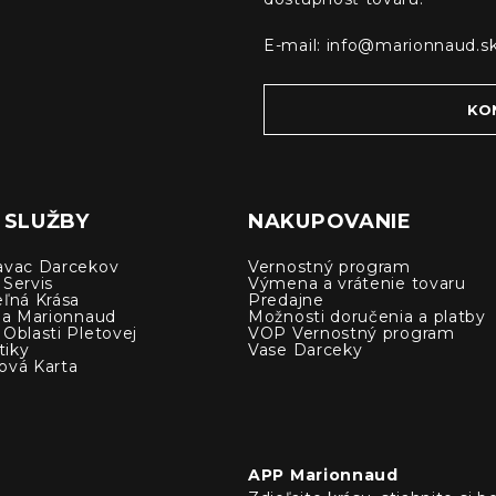
E-mail:
info@marionnaud.s
KO
 SLUŽBY
NAKUPOVANIE
avac Darcekov
Vernostný program
 Servis
Výmena a vrátenie tovaru
eľná Krása
Predajne
cia Marionnaud
Možnosti doručenia a platby
Oblasti Pletovej
VOP Vernostný program
iky
Vase Darceky
ová Karta
APP Marionnaud