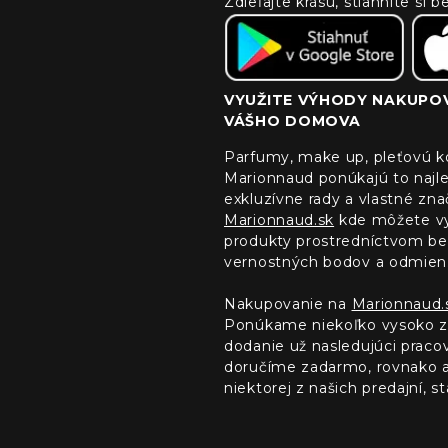
Zdieľajte krásu, stiahnite si
VYUŽITE VÝHODY NAKUPOV
VÁŠHO DOMOVA
Parfumy, make up, pleťovú ko
Marionnaud ponúkajú to najle
exkluzívne rady a vlastné zn
Marionnaud.sk
kde môžete vyu
produkty prostredníctvom bez
vernostných bodov a odmien
Nakupovanie na
Marionnaud.
Ponúkame niekoľko vysoko z
dodanie už nasledujúci prac
doručíme zadarmo, rovnako ak
niektorej z našich predajní, sta