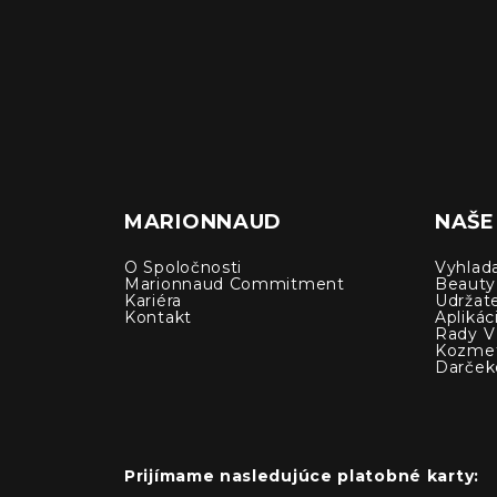
MARIONNAUD
NAŠE
O Spoločnosti
Vyhlad
Marionnaud Commitment
Beauty
Kariéra
Udržat
Kontakt
Apliká
Rady V 
Kozmet
Darček
Prijímame nasledujúce platobné karty: