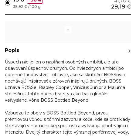
41,70 €
29,19 €
38,92 € / 100 g
Popis
Úspech nie je len o napĺňaní osobných ambícií, ale aj o
oslavovaní úspechov druhých. Od hviezdnych ambícií po
úprimné fandovstvo – objavte, ako sa skutoční BOSSovia
nechávajú inšpirovať a zároveň inšpirujú druhých. BOSS
uznáva BOSSe. Bradley Cooper, Vinícius Júnior a Maluma
stelesňujú tohto ducha bratstva ako traja globálni
veľvyslanci vône BOSS Bottled Beyond.
Vzbudzujte obdiv s BOSS Bottled Beyond, prvou
prémiovou vôňou s tónmi zázvoru a kože, kde sa protiklady
stretávajú v harmonickej spojitosti a vytvárajú dlhotrvajúcu
intenzitu. Dvojitý charakter tejto výraznej parfémovej vody,