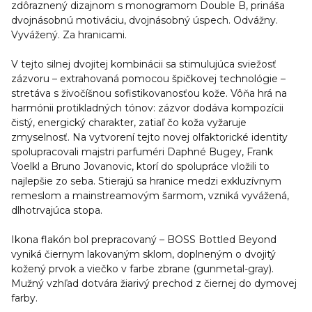
zdôraznený dizajnom s monogramom Double B, prináša
dvojnásobnú motiváciu, dvojnásobný úspech. Odvážny.
Vyvážený. Za hranicami.
V tejto silnej dvojitej kombinácii sa stimulujúca sviežosť
zázvoru – extrahovaná pomocou špičkovej technológie –
stretáva s živočíšnou sofistikovanosťou kože. Vôňa hrá na
harmónii protikladných tónov: zázvor dodáva kompozícii
čistý, energický charakter, zatiaľ čo koža vyžaruje
zmyselnosť. Na vytvorení tejto novej olfaktorické identity
spolupracovali majstri parfuméri Daphné Bugey, Frank
Voelkl a Bruno Jovanovic, ktorí do spolupráce vložili to
najlepšie zo seba. Stierajú sa hranice medzi exkluzívnym
remeslom a mainstreamovým šarmom, vzniká vyvážená,
dlhotrvajúca stopa.
Ikona flakón bol prepracovaný – BOSS Bottled Beyond
vyniká čiernym lakovaným sklom, doplneným o dvojitý
kožený prvok a viečko v farbe zbrane (gunmetal-gray).
Mužný vzhľad dotvára žiarivý prechod z čiernej do dymovej
farby.