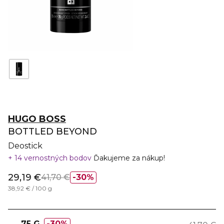
HUGO BOSS
BOTTLED BEYOND
Deostick
14 vernostných bodov
Ďakujeme za nákup!
29,19 €
41,70 €
30%
38,92 € / 100 g
75 G
30%