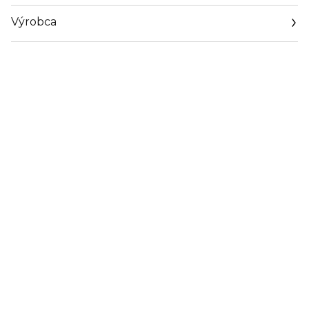
Výrobca
Email
https://coty.cotyconsumeraffairs.com/