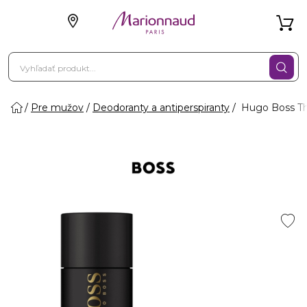
Pre mužov
Deodoranty a antiperspiranty
Hugo Boss Th