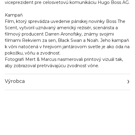
viceprezident pre celosvetovú komunikáciu Hugo Boss AG.
Kampaň
Film, ktorý sprevádza uvedenie pánskej novinky Boss The
Scent, vytvoril uznávaný americký režisér, scenárista a
filmový producent Darren Aronofsky, známy svojimi
filmami Rekviem za sen, Black Swan a Noah. Jeho kampaň
k vôni natočená v hrejivom jantárovom svetle je ako óda na
pokožku, vôňu a zvodnosť.
Fotografi Mert & Marcus nasmerovali printový vizuál tak,
aby zobrazoval pretrvávajúcu zvodnosť vône.
Výrobca
Email
https://coty.cotyconsumeraffairs.com/