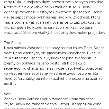
ženy túžia, je majstrovským orchestrom všetkých zmyslov.
Pretrváva a nie je ľahké na ňu zabudnúť. Muž Boss
vyjadruje zvodnosť vlastným unikátnym spôsobom. Dobre
vie, že šepot môže byť hlasnejší ako krik. Zvodnosť, ktorú
hrá, je pomalá, vášnivá a rafinovaná. Je to zážitok, ktorý si
vychutnáte a ku ktorému sa v spomienkach po čase
vraciate; zážitok pre všetkých päť zmyslov, nielen pre jeden.
The Scent
Nová pánska vôňa odhaľuje nový aspekt muža Boss. Skladá
poctu jeho osobným, nie pracovným úspechom. Ukazuje
muža, ktorého úspech je výsledkom jeho zvodnosti. Je
zrejmý pri pohľade na jeho postoj, strih obleku, či
sebavedomú charizmu. Teraz môže tieto kvality objavovať
vo vlastnej vôni. Svojrázne vyjadrenie zvodnosti prenáša
novú vôňu značky od intelektuálneho priestoru na územie
pocitov.
Vôňa
Značka Boss Parfums verí v zvodnosť, ktorá zasiahne
myseľ, aby v nej zanechala trvalú stopu. Kompozícia vône