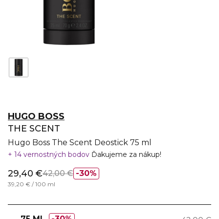
HUGO BOSS
THE SCENT
Hugo Boss The Scent Deostick 75 ml
14 vernostných bodov
Ďakujeme za nákup!
29,40 €
42,00 €
30%
39,20 € / 100 ml
75 ML
30%