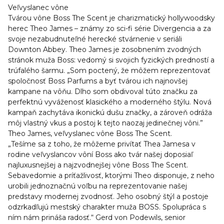
Veľvyslanec vône
Tvárou vône Boss The Scent je charizmatický hollywoodsky
herec Theo James – známy zo sci-fi série Divergencia a za
svoje nezabudnuteľné herecké stvárnenie v seriáli
Downton Abbey. Theo James je zosobnením zvodných
stránok muža Boss: vedomý si svojich fyzických predností a
trúfalého šarmu. „Som poctený, že môžem reprezentovať
spoločnosť Boss Parfums a byť tvárou ich najnovšej
kampane na vôňu. Dlho som obdivoval túto značku za
perfektnú vyváženosť klasického a moderného štýlu. Nová
kampaň zachytáva ikonickú dušu značky, a zároveň odráža
môj vlastný vkus a postoj k tejto naozaj jedinečnej vôni.”
Theo James, veľvyslanec vône Boss The Scent.
„Tešíme sa z toho, že môžeme privítať Thea Jamesa v
rodine veľvyslancov vôní Boss ako tvár našej doposiaľ
najluxusnejšej a najzvodnejšej vône Boss The Scent.
Sebavedomie a príťažlivosť, ktorými Theo disponuje, z neho
urobili jednoznačnú voľbu na reprezentovanie našej
predstavy modernej zvodnosť. Jeho osobný štýl a postoje
odzrkadľujú mestský charakter muža BOSS. Spolupráca s
ním nám prináša radosť.“ Gerd von Podewils, senior