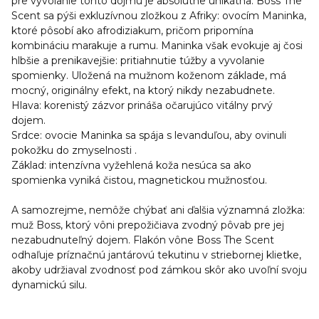
pre vyvolanie tohto dojmu je absolútne unikátna. Boss The
Scent sa pýši exkluzívnou zložkou z Afriky: ovocím Maninka,
ktoré pôsobí ako afrodiziakum, pričom pripomína
kombináciu marakuje a rumu. Maninka však evokuje aj čosi
hlbšie a prenikavejšie: pritiahnutie túžby a vyvolanie
spomienky. Uložená na mužnom koženom základe, má
mocný, originálny efekt, na ktorý nikdy nezabudnete.
Hlava
: korenistý zázvor prináša očarujúco vitálny prvý
dojem.
Srdce
: ovocie Maninka sa spája s levanduľou, aby ovinuli
pokožku do zmyselnosti .
Základ
: intenzívna vyžehlená koža nesúca sa ako
spomienka vyniká čistou, magnetickou mužnosťou.
A samozrejme, nemôže chýbať ani ďalšia významná zložka:
muž Boss, ktorý vôni prepožičiava zvodný pôvab pre jej
nezabudnuteľný dojem. Flakón vône Boss The Scent
odhaľuje príznačnú jantárovú tekutinu v striebornej klietke,
akoby udržiaval zvodnosť pod zámkou skôr ako uvoľní svoju
dynamickú silu.