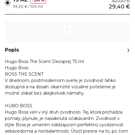
42,00 €
29,40 €
39,20 € / 100 ml
Popis
Hugo Boss The Scent Deosprej 75 ml
Hugo Boss
BOSS THE SCENT
V dnešnom, postmodernom svete je zvodnosť ľahko
dostupná a na dosah: okamžité vizuálne potešenie je
možné získať bez akejkoľvek námahy.
HUBO BOSS
Hugo Boss verí v iný druh zvodnosti. Tej, ktorá prichádza
pomaly, plynule, je nasiaknutá očakávaním. Zvodnosť v
štýle Boss je umením odrážajúcim perfektnú vyváženosť
sebavedomia a nonšalantnosti. Útočí presne na to, po čom