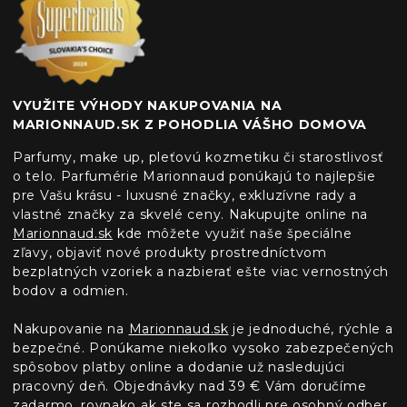
VYUŽITE VÝHODY NAKUPOVANIA NA
MARIONNAUD.SK Z POHODLIA VÁŠHO DOMOVA
Parfumy, make up, pleťovú kozmetiku či starostlivosť
o telo. Parfumérie Marionnaud ponúkajú to najlepšie
pre Vašu krásu - luxusné značky, exkluzívne rady a
vlastné značky za skvelé ceny. Nakupujte online na
Marionnaud.sk
kde môžete využiť naše špeciálne
zľavy, objaviť nové produkty prostredníctvom
bezplatných vzoriek a nazbierať ešte viac vernostných
bodov a odmien.
Nakupovanie na
Marionnaud.sk
je jednoduché, rýchle a
bezpečné. Ponúkame niekoľko vysoko zabezpečených
spôsobov platby online a dodanie už nasledujúci
pracovný deň. Objednávky nad 39 € Vám doručíme
zadarmo, rovnako ak ste sa rozhodli pre osobný odber