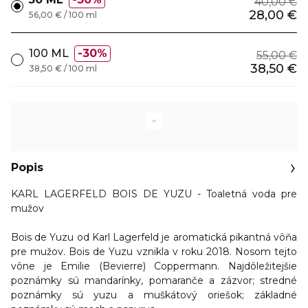
40,00 €
28,00 €
56,00 € / 100 ml
100 ML
30%
55,00 €
38,50 €
38,50 € / 100 ml
Popis
KARL LAGERFELD BOIS DE YUZU - Toaletná voda pre
mužov
Bois de Yuzu od Karl Lagerfeld
je aromatická pikantná vôňa
pre mužov. Bois de Yuzu vznikla v roku 2018. Nosom tejto
vône je Emilie (Bevierre) Coppermann. Najdôležitejšie
poznámky sú mandarínky, pomaranče a zázvor; stredné
poznámky sú yuzu a muškátový oriešok; základné