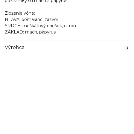
poznámky sú mach a papyrus.
Zloženie vône:
HLAVA:
pomaranč, zázvor
SRDCE:
muškátový oriešok, citrón
ZÁKLAD:
mach, papyrus
Výrobca
Email
www.interparfums.fr