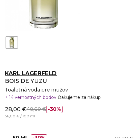
KARL LAGERFELD
BOIS DE YUZU
Toaletná voda pre mužov
14 vernostných bodov
Ďakujeme za nákup!
28,00 €
40,00 €
30%
56,00 € / 100 ml
50 ML
30%