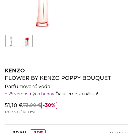
KENZO
FLOWER BY KENZO POPPY BOUQUET
Parfumovaná voda
25 vernostných bodov
Ďakujeme za nákup!
51,10 €
73,00 €
30%
170,33 € / 100 ml
30 ML
30%