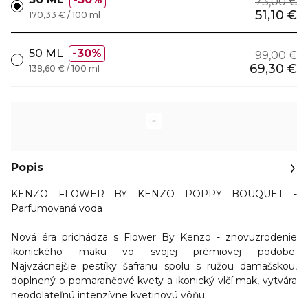
73,00 €
51,10 €
170,33 € / 100 ml
50 ML
30%
99,00 €
69,30 €
138,60 € / 100 ml
Popis
KENZO FLOWER BY KENZO POPPY BOUQUET -
Parfumovaná voda
Nová éra prichádza s Flower By Kenzo - znovuzrodenie
ikonického maku vo svojej prémiovej podobe.
Najvzácnejšie pestíky šafranu spolu s ružou damašskou,
doplnený o pomarančové kvety a ikonický vlčí mak, vytvára
neodolateľnú intenzívne kvetinovú vôňu.