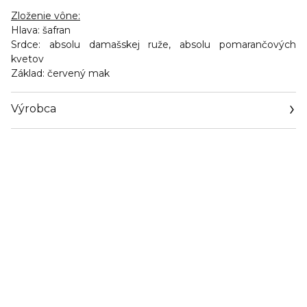
Zloženie vône:
Hlava
: šafran
Srdce
: absolu damašskej ruže, absolu pomarančových
kvetov
Základ
: červený mak
Výrobca
Email
https://www.kenzoparfums.com/fr/en/contactus