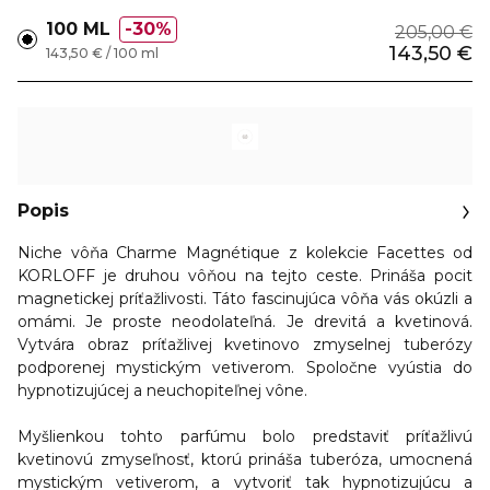
100 ML
30%
205,00 €
143,50 €
143,50 € / 100 ml
Popis
Niche vôňa Charme Magnétique z kolekcie Facettes od
KORLOFF je druhou vôňou na tejto ceste. Prináša pocit
magnetickej príťažlivosti. Táto fascinujúca vôňa vás okúzli a
omámi. Je proste neodolateľná. Je drevitá a kvetinová.
Vytvára obraz príťažlivej kvetinovo zmyselnej tuberózy
podporenej mystickým vetiverom. Spoločne vyústia do
hypnotizujúcej a neuchopiteľnej vône.
Myšlienkou tohto parfúmu bolo predstaviť príťažlivú
kvetinovú zmyseľnosť, ktorú prináša tuberóza, umocnená
mystickým vetiverom, a vytvoriť tak hypnotizujúcu a