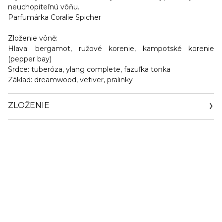
neuchopiteľnú vôňu.
Parfumárka Coralie Spicher
Zloženie vôně:
Hlava: bergamot, ružové korenie, kampotské korenie
(pepper bay)
Srdce: tuberóza, ylang complete, fazuľka tonka
Základ: dreamwood, vetiver, pralinky
ZLOŽENIE