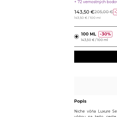
72 vernostných bod
143,50 €
205,00 €
143,50 € / 100 ml
100 ML
30%
143,50 € / 100 ml
Popis
Niche vôňa Luxure Se
vôňou na tejto ceste