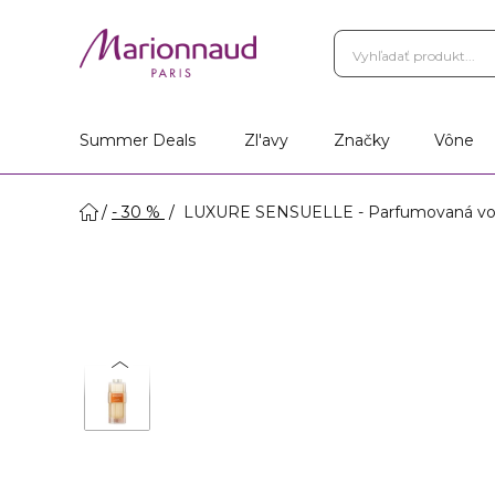
Summer Deals
Zl'avy
Značky
Vône
- 30 %
LUXURE SENSUELLE - Parfumovaná vod