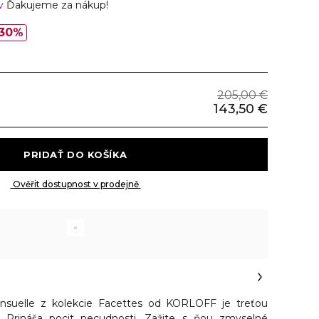
ov
Ďakujeme za nákup!
30%
205,00 €
143,50 €
 PRIDAŤ DO KOŠÍKA 
 Ověřit dostupnost v prodejně 
nsuelle z kolekcie Facettes od KORLOFF je treťou
. Prináša pocit necudnosti. Zažite s ňou zmyselné