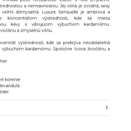
rednosťou a nemravnosťou. Jej vôňa je zvodná, sexy
e veľmi dômyselná. Luxure Sensuelle je ambrová a
Je koncentrátom výstrednosti, kde sa mieša
ôňou kávy s vibrujúcim výbuchom kardamómu.
živočíšnu a zmyselnú vôňu.
ncentrát výstrednosti, kde sa prekrýva neodolateľná
m výbuchom kardamómu. Spoločne tvoria živočíšnu a
cher
vé korenie
 levanduľa
céder