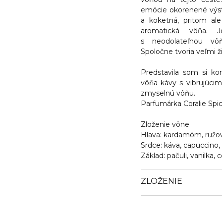
emócie okorenené výst
a koketná, pritom al
aromatická vôňa. 
s neodolateľnou v
Spoločne tvoria veľmi 
Predstavila som si ko
vôňa kávy s vibrujúci
zmyselnú vôňu.
Parfumárka Coralie Spi
Zloženie vône
Hlava: kardamóm, ružo
Srdce: káva, capuccino,
Základ: pačuli, vanilka, 
ZLOŽENIE