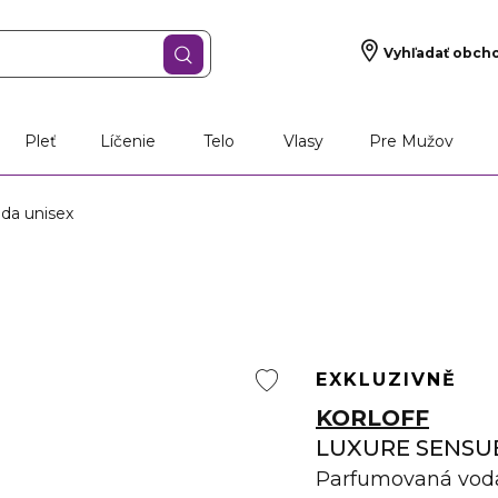
Vyhľadať obch
Pleť
Líčenie
Telo
Vlasy
Pre Mužov
a unisex
EXKLUZIVNĚ
KORLOFF
LUXURE SENSU
Parfumovaná vod