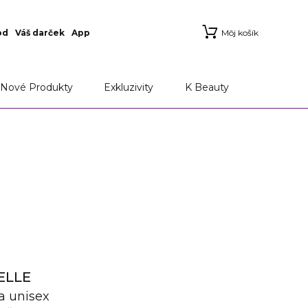
od
Váš darček
App
Môj košík
Nové Produkty
Exkluzivity
K Beauty
ELLE
a unisex