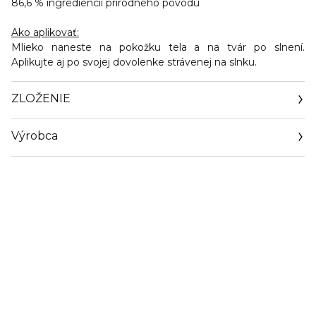
86,6 % ingrediencií prírodného pôvodu
Ako aplikovať:
Mlieko naneste na pokožku tela a na tvár po slnení.
Aplikujte aj po svojej dovolenke strávenej na slnku.
ZLOŽENIE
Výrobca
Email
http://www.coty.com/