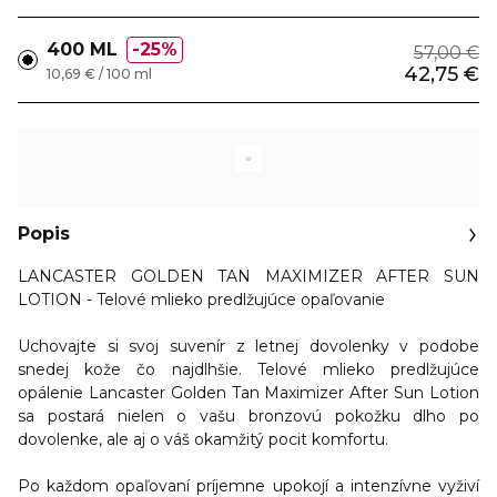
400 ML
25%
57,00 €
42,75 €
10,69 € / 100 ml
Popis
LANCASTER GOLDEN TAN MAXIMIZER AFTER SUN
LOTION - Telové mlieko predlžujúce opaľovanie
Uchovajte si svoj suvenír z letnej dovolenky v podobe
snedej kože čo najdlhšie. Telové mlieko predlžujúce
opálenie Lancaster Golden Tan Maximizer After Sun Lotion
sa postará nielen o vašu bronzovú pokožku dlho po
dovolenke, ale aj o váš okamžitý pocit komfortu.
Po každom opaľovaní
príjemne upokojí a intenzívne vyživí