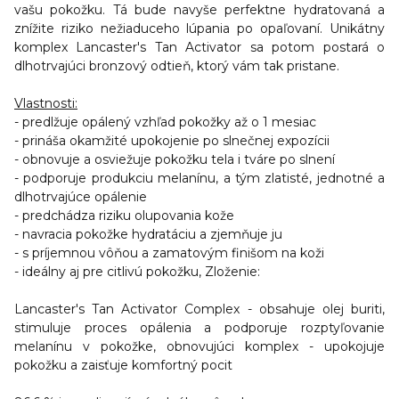
vašu pokožku.
Tá bude navyše perfektne hydratovaná a
znížite riziko nežiaduceho lúpania po opaľovaní. Unikátny
komplex Lancaster's Tan Activator sa potom postará o
dlhotrvajúci bronzový odtieň, ktorý vám tak pristane.
Vlastnosti:
- predlžuje opálený vzhľad pokožky až o 1 mesiac
- prináša okamžité upokojenie po slnečnej expozícii
- obnovuje a osviežuje pokožku tela i tváre po slnení
- podporuje produkciu melanínu, a tým zlatisté, jednotné a
dlhotrvajúce opálenie
- predchádza riziku olupovania kože
- navracia pokožke hydratáciu a zjemňuje ju
- s príjemnou vôňou a zamatovým finišom na koži
- ideálny aj pre citlivú pokožku, Zloženie:
Lancaster's Tan Activator Complex - obsahuje olej buriti,
stimuluje proces opálenia a podporuje rozptyľovanie
melanínu v pokožke, obnovujúci komplex - upokojuje
pokožku a zaisťuje komfortný pocit