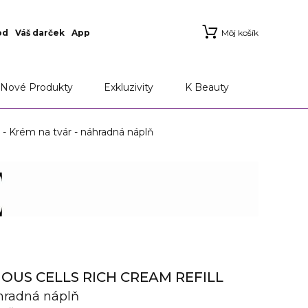
od
Váš darček
App
Môj košík
ie
Aplikácia Marionnaud
Možnosti doručenia a
Nové Produkty
Exkluzivity
K Beauty
rém na tvár - náhradná náplň
OUS CELLS RICH CREAM REFILL
hradná náplň