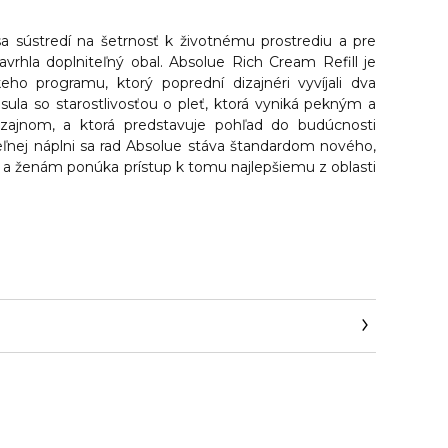
a sústredí na
šetrnosť k životnému prostrediu
a pre
rhla doplniteľný obal. Absolue Rich Cream Refill je
eho programu, ktorý poprední dizajnéri vyvíjali dva
sula so starostlivosťou o pleť, ktorá vyniká pekným a
izajnom, a ktorá predstavuje pohľad do budúcnosti
ľnej náplni sa rad Absolue stáva štandardom nového,
a ženám ponúka prístup k tomu najlepšiemu z oblasti