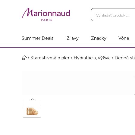
Vernostný Program
Vá
Vyhľadať obchod
Summer Deals
Zl'avy
Značky
Vône
Starostlivosť o pleť
Hydratácia, výživa
Denná sta