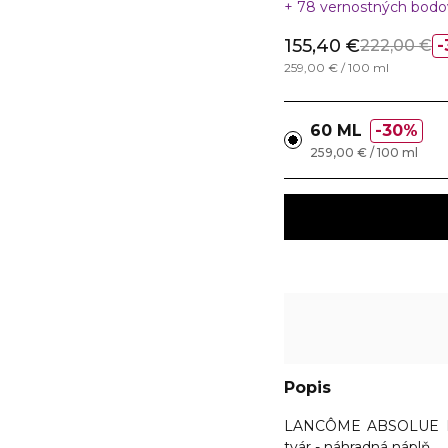
78 vernostných bod
155,40 €
222,00 €
259,00 € / 100 ml
60 ML
30%
259,00 € / 100 ml
Popis
LANCÔME ABSOLUE P
tvár - náhradná náplň