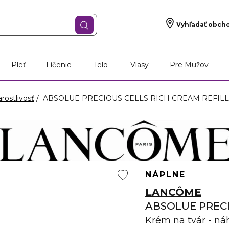
Vyhľadať obch
š darček
Vône
Starostlivosť o pleť
Líčen
Pleť
Líčenie
Telo
Vlasy
Pre Mužov
rostlivosť
ABSOLUE PRECIOUS CELLS RICH CREAM REFILL - K
NÁPLNE
LANCÔME
ABSOLUE PRECI
Krém na tvár - ná