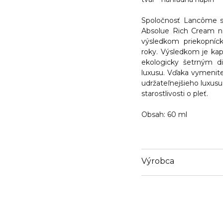
Spoločnosť
Lancôme
s
Absolue Rich Cream nav
výsledkom priekopníck
roky. Výsledkom je kap
ekologicky šetrným d
luxusu. Vďaka vymenite
udržateľnejšieho luxusu
starostlivosti o pleť.
Obsah
: 60 ml
Výrobca
Email
info@loreal.sk