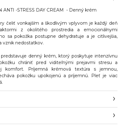
ANTI -STRESS DAY CREAM - Denný krém
ry čeliť vonkajším a škodlivým vplyvom je každý deň
aktormi z okolitého prostredia a emocionálnymi
 sa pokožka postupne dehydratuje a je citlivejšia,
a vznik nedostatkov.
predstavuje denný krém, ktorý
poskytuje intenzívnu
okožku chrániť pred viditeľnými prejavmi stresu a
j komfort.
Príjemná krémová textúra s jemnou,
echáva pokožku upokojenú a príjemnú. Pleť je viac
á.