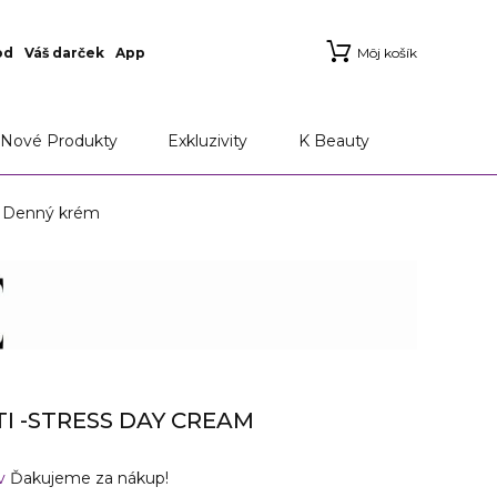
od
Váš darček
App
Môj košík
Nové Produkty
Exkluzivity
K Beauty
 Denný krém
I -STRESS DAY CREAM
ov
Ďakujeme za nákup!