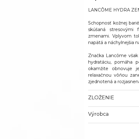
LANCÔME HYDRA ZEN 
Schopnosť kožnej barié
skúšaná stresovými f
zmenami. Vplyvom toho
napätá a náchylnejšia n
Značka Lancôme však 
hydratáciu, pomáha p
okamžite obnovuje je
relaxačnou vôňou zan
zjednotená a rozjasnen
ZLOŽENIE
Výrobca
Email
info@loreal.sk