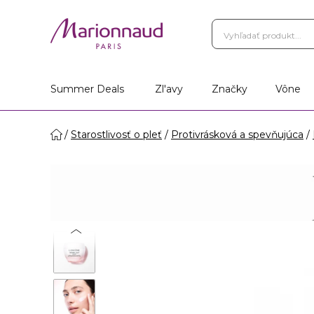
Summer Deals
Zl'avy
Značky
Vône
Starostlivosť o pleť
Protivrásková a spevňujúca