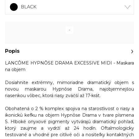
BLACK
Popis
LANCÔME HYPNÔSE DRAMA EXCESSIVE MIDI - Maskara
na objem
Dosiahnite extrémny, mimoriadne dramatický objem s
novou maskarou Hypnôse Drama, najobjemnejšou
riasenkou vôbec, ktorá riasy zväčší až 17-krát.
Obohatená o 2 % komplex spojiva na starostlivosť o riasy a
ikonickú kefku na objem Hypnôse Drama v tvare písmena
S. Hlboké onyxové pigmenty vytvárajú dramatický pohľad,
ktorý zaujme a vydrží až 24 hodín. Oftalmologicky
testované a vhodné pre citlivé oči a nositeľky kontaktných