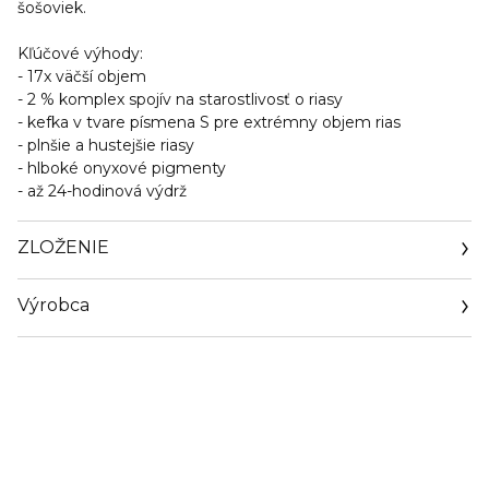
šošoviek.
Kľúčové výhody:
- 17x väčší objem
- 2 % komplex spojív na starostlivosť o riasy
- kefka v tvare písmena S pre extrémny objem rias
- plnšie a hustejšie riasy
- hlboké onyxové pigmenty
- až 24-hodinová výdrž
ZLOŽENIE
Výrobca
Email
info@loreal.sk