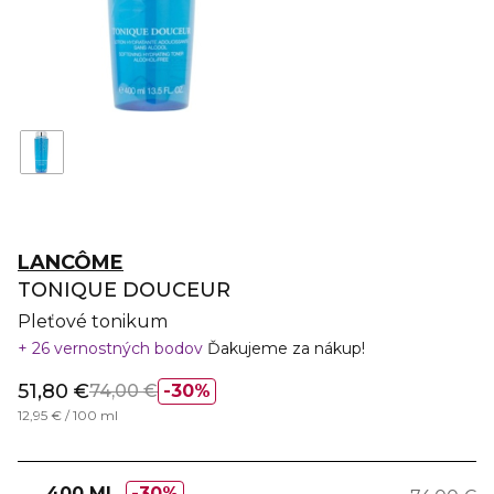
LANCÔME
TONIQUE DOUCEUR
Pleťové tonikum
26 vernostných bodov
Ďakujeme za nákup!
51,80 €
74,00 €
30%
12,95 € / 100 ml
400 ML
30%