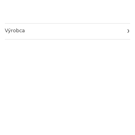
Výrobca
Email
info@loreal.sk