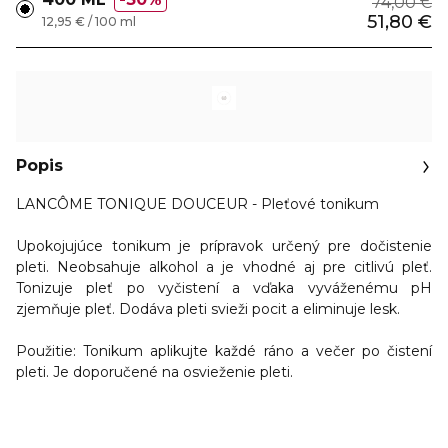
74,00 €
51,80 €
12,95 € / 100 ml
Popis
LANCÔME TONIQUE DOUCEUR - Pleťové tonikum
Upokojujúce tonikum je prípravok určený pre dočistenie
pleti. Neobsahuje alkohol a je vhodné aj pre citlivú pleť.
Tonizuje pleť po vyčistení a vďaka vyváženému pH
zjemňuje pleť. Dodáva pleti svieži pocit a eliminuje lesk.
Použitie:
Tonikum aplikujte každé ráno a večer po čistení
pleti. Je doporučené na osvieženie pleti.