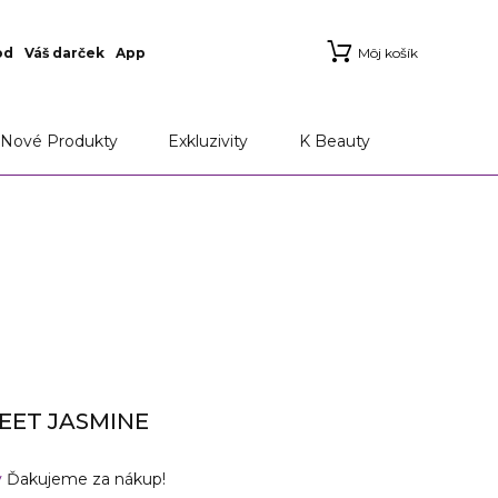
od
Váš darček
App
Môj košík
Nové Produkty
Exkluzivity
K Beauty
EET JASMINE
v
Ďakujeme za nákup!