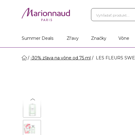
Summer Deals
Zl'avy
Značky
Vône
-30% zľava na vône od 75 ml
LES FLEURS SWEET