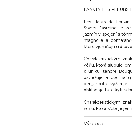
LANVIN LES FLEURS D
Les Fleurs de Lanvin j
Sweet Jasmine je zel
jazmín v spojení s tón
magnólie a pomarančo
ktoré zjemňujú srdcové
Charakteristickým zna
vôňu, ktorá sľubuje jemn
k úniku. tendre Bouqu
osviežuje a podmaňuj
bergamotu vyžaruje 
obklopuje túto kyticu b
Charakteristickým zna
vôňu, ktorá sľubuje jemn
Výrobca