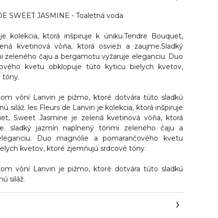
E SWEET JASMINE - Toaletná voda
e kolekcia, ktorá inšpiruje k úniku.Tendre Bouquet,
ená kvetinová vôňa, ktorá osvieži a zaujme.Sladký
mi zeleného čaju a bergamotu vyžaruje eleganciu. Duo
vého kvetu obklopuje túto kyticu bielych kvetov,
 tóny.
kom vôní Lanvin je pižmo, ktoré dotvára túto sladkú
ú siláž. les Fleurs de Lanvin je kolekcia, ktorá inšpiruje
et, Sweet Jasmine je zelená kvetinová vôňa, ktorá
e. sladký jazmín naplnený tónmi zeleného čaju a
eleganciu. Duo magnólie a pomarančového kvetu
ielych kvetov, ktoré zjemňujú srdcové tóny.
kom vôní Lanvin je pižmo, ktoré dotvára túto sladkú
ú siláž.