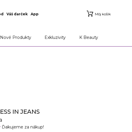
od
Váš darček
App
Môj košík
Nové Produkty
Exkluzivity
K Beauty
SS IN JEANS
a
v
Ďakujeme za nákup!