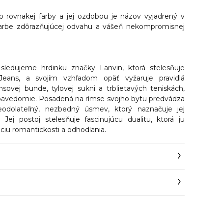
o rovnakej farby a jej ozdobou je názov vyjadrený v
farbe zdôrazňujúcej odvahu a vášeň nekompromisnej
sledujeme hrdinku značky Lanvin, ktorá stelesňuje
Jeans
, a svojím vzhľadom opäť vyžaruje pravidlá
nsovej bunde, tylovej sukni a trblietavých teniskách,
ebavedomie. Posadená na rímse svojho bytu predvádza
eodolateľný, nezbedný úsmev, ktorý naznačuje jej
 Jej postoj stelesňuje fascinujúcu dualitu, ktorá ju
ciu romantickosti a odhodlania.
s.fr/general-contact/