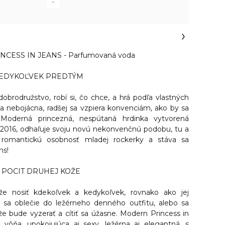
CESS IN JEANS - Parfumovaná voda
KEDYKOĽVEK PREDTÝM
brodružstvo, robí si, čo chce, a hrá podľa vlastných
 a nebojácna, radšej sa vzpiera konvenciám, ako by sa
.
Moderná princezná
, nespútaná hrdinka vytvorená
 2016, odhaľuje svoju novú nekonvenčnú podobu, tu a
u romantickú osobnosť mladej rockerky a stáva sa
ns
!
 POCIT DRUHEJ KOŽE
 nosiť kdekoľvek a kedykoľvek, rovnako ako jej
ž sa oblečie do ležérneho denného outfitu, alebo sa
 že bude vyzerať a cítiť sa úžasne.
Modern Princess in
ôňa, upokojujúca aj sexy, ležérna aj elegantná, s