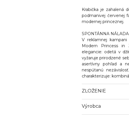
Krabička je zahalená d
podmanivej červenej 
modernej princeznej.
SPONTÁNNA NÁLADA
V reklamnej kampani 
Modern Princess in 
elegancie: odetá v dží
vyžaruje prirodzené s
asertívny pohľad a n
nespútanú nezávislosť.
charakterizuje: kombiná
ZLOŽENIE
Výrobca
Email
https://www.interparfum