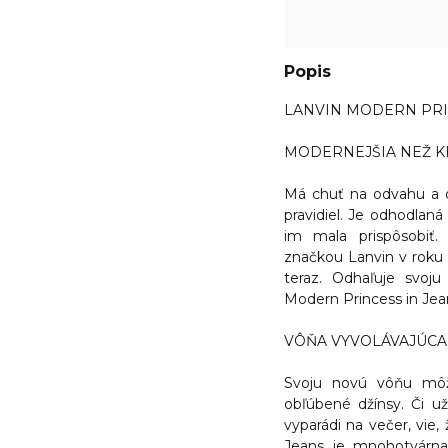
Popis
LANVIN MODERN PRIN
MODERNEJŠIA NEŽ 
Má chuť na odvahu a do
pravidiel. Je odhodlaná
im mala prispôsobiť
značkou Lanvin v roku
teraz. Odhaľuje svoj
Modern Princess in Jea
VÔŇA VYVOLÁVAJÚCA
Svoju novú vôňu môže
obľúbené džínsy. Či u
vyparádi na večer, vie,
Jeans
je mnohotvárna v