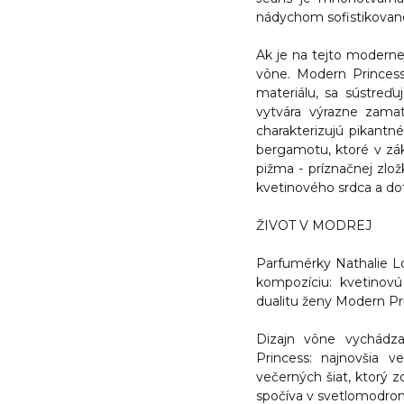
nádychom sofistikovanos
Ak je na tejto modernej
vône.
Modern Princess
materiálu, sa sústreď
vytvára výrazne zama
charakterizujú pikant
bergamotu, ktoré v zá
pižma - príznačnej zlo
kvetinového srdca a do
ŽIVOT V MODREJ
Parfumérky Nathalie Lo
kompozíciu: kvetinovú 
dualitu ženy
Modern Pr
Dizajn vône vychádza
Princess:
najnovšia ve
večerných šiat, ktorý 
spočíva v svetlomodrom