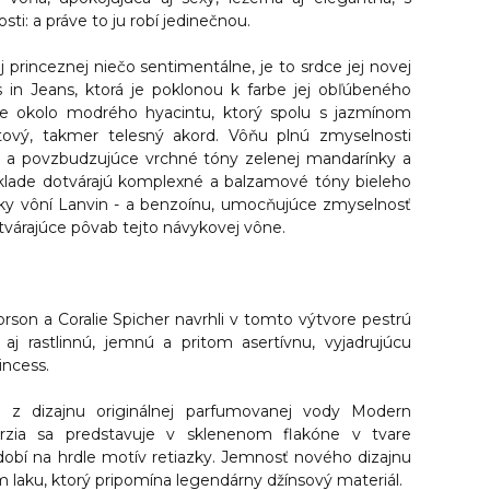
ti: a práve to ju robí jedinečnou.
 princeznej niečo sentimentálne, je to srdce jej novej
 in Jeans
, ktorá je poklonou k farbe jej obľúbeného
uje okolo modrého hyacintu, ktorý spolu s jazmínom
tový, takmer telesný akord. Vôňu plnú zmyselnosti
né a povzbudzujúce vrchné tóny zelenej mandarínky a
klade dotvárajú komplexné a balzamové tóny bieleho
žky vôní Lanvin - a benzoínu, umocňujúce zmyselnosť
tvárajúce pôvab tejto návykovej vône.
rson a Coralie Spicher navrhli v tomto výtvore pestrú
aj rastlinnú, jemnú a pritom asertívnu, vyjadrujúcu
incess
.
 z dizajnu originálnej parfumovanej vody
Modern
rzia sa predstavuje v sklenenom flakóne v tvare
zdobí na hrdle motív retiazky. Jemnosť nového dizajnu
 laku, ktorý pripomína legendárny džínsový materiál.