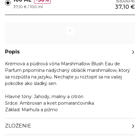
53,00 €
37,10 €
37,10 € / 100 ml
Popis
Krémová a púdrová vôňa Marshmallow Blush Eau de
Parfum pripomína nadýchaný obláčik marshmallow, ktorý
sa rozpúšťa na jazyku. Nechajte ju roztopiť sa na vašej
pokožke ako sladký sen.
Hlavné tóny: Jahody, maliny a citrón
Srdce: Ambroxan a kvet pomarančovníka
Základ: Marhuľa a pižmo
ZLOŽENIE