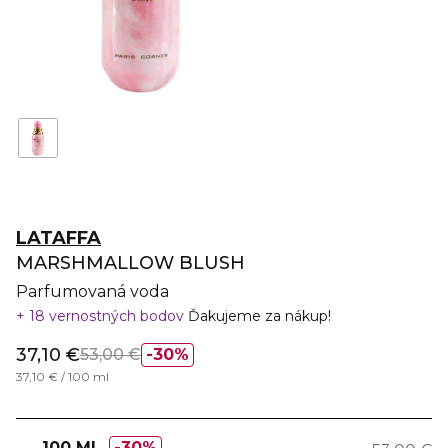
LATAFFA
MARSHMALLOW BLUSH
Parfumovaná voda
18 vernostných bodov
Ďakujeme za nákup!
37,10 €
53,00 €
30%
37,10 € / 100 ml
100 ML
30%