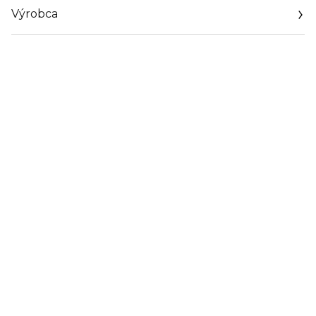
Výrobca
Email
https://cz.loccitane.com/pages/kontaktujte-nas