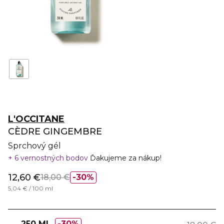
L'OCCITANE
CÈDRE GINGEMBRE
Sprchový gél
6 vernostných bodov
Ďakujeme za nákup!
12,60 €
18,00 €
30%
5,04 € / 100 ml
250 ML
30%