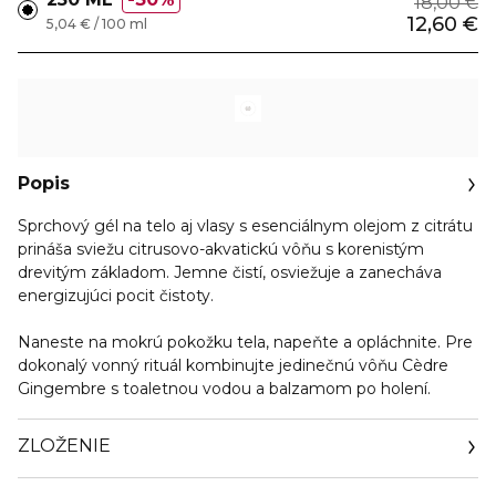
18,00 €
12,60 €
5,04 € / 100 ml
Popis
Sprchový gél na telo aj vlasy s esenciálnym olejom z citrátu
prináša sviežu citrusovo-akvatickú vôňu s korenistým
drevitým základom. Jemne čistí, osviežuje a zanecháva
energizujúci pocit čistoty.
Naneste na mokrú pokožku tela, napeňte a opláchnite. Pre
dokonalý vonný rituál kombinujte jedinečnú vôňu Cèdre
Gingembre s toaletnou vodou a balzamom po holení.
ZLOŽENIE