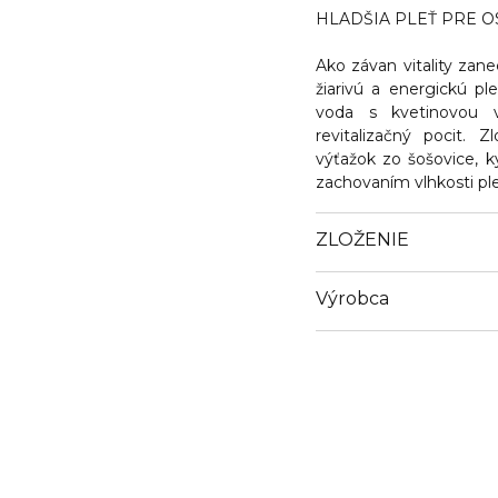
HLADŠIA PLEŤ PRE 
Ako závan vitality zan
žiarivú a energickú pl
voda s kvetinovou 
revitalizačný pocit. 
výťažok zo šošovice, k
zachovaním vlhkosti ple
ZLOŽENIE
Výrobca
Email
https://cz.loccitane.co