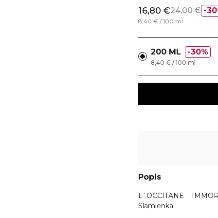
16,80 €
24,00 €
3
8,40 € / 100 ml
200 ML
30%
8,40 € / 100 ml
Popis
L´OCCITANE IMMOR
Slamienka