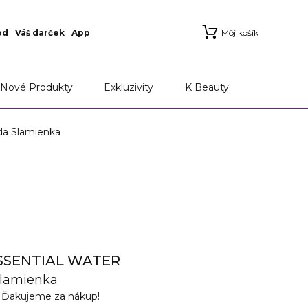
od
Váš darček
App
Môj košík
Nové Produkty
Exkluzivity
K Beauty
a Slamienka
SSENTIAL WATER
Slamienka
v
Ďakujeme za nákup!