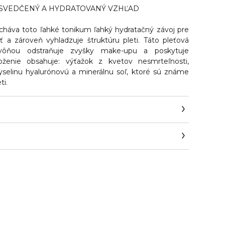
OSVEDČENÝ A HYDRATOVANÝ VZHĽAD
echáva toto ľahké tonikum ľahký hydratačný závoj pre
eť a zároveň vyhladzuje štruktúru pleti. Táto pleťová
vôňou odstraňuje zvyšky make-upu a poskytuje
Zloženie obsahuje: výťažok z kvetov nesmrteľnosti,
yselinu hyalurónovú a minerálnu soľ, ktoré sú známe
ti.
m/pages/kontaktujte-nas