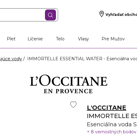
Vyhľadať obch
Pleť
Líčenie
Telo
Vlasy
Pre Mužov
ujúce vody
IMMORTELLE ESSENTIAL WATER - Esenciálna vod
L'OCCITANE
IMMORTELLE E
Esenciálna voda 
8 vernostných bodo