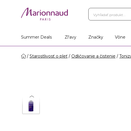
Summer Deals
Zl'avy
Značky
Vône
Starostlivosť o pleť
Odličovanie a čistenie
Toniz