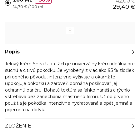
42,00 €
29,40 €
14,70 € / 100 ml
Popis
Telový krém Shea Ultra Rich je univerzálny krém ideálny pre
suchú a citlivú pokožku. Je vyrobený z viac ako 95 % zložiek
prírodného pôvodu, intenzívne vyživuje a okamžite
upokojuje pokožku a zároveň pomáha posilňovať jej
ochrannú bariéru. Bohatá textúra sa ľahko nanáša a rýchlo
vstrebáva bez zanechania mastného filmu. Už od prvého
použitia je pokožka intenzívne hydratovaná a opäť jemná a
príjemná na dotyk.
ZLOŽENIE