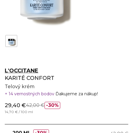
L'OCCITANE
KARITÉ CONFORT
Telový krém
14 vernostných bodov
Ďakujeme za nákup!
29,40 €
42,00 €
30%
14,70 € / 100 ml
200 ML
30%