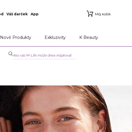
od
Váš darček
App
Môj košík
Nové Produkty
Exkluzivity
K Beauty