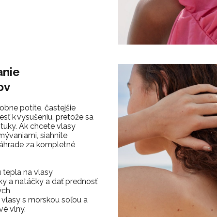
anie
ov
bne potíte, častejšie
sť k vysušeniu, pretože sa
tuky.
Ak chcete vlasy
mývaniami, siahnite
áhrade za kompletné
tepla na vlasy
y a natáčky a dať prednosť
ých
a vlasy s morskou soľou
a
vé vlny.