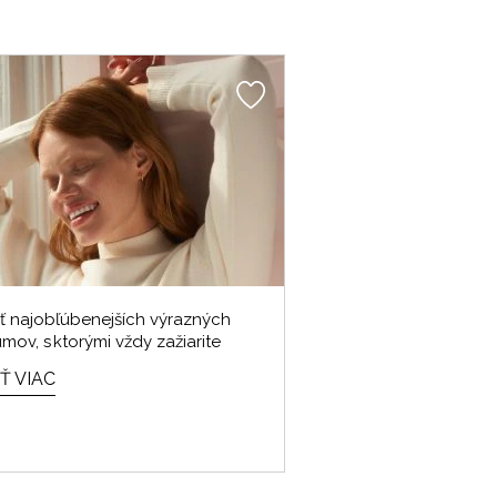
ť najobľúbenejších výrazných
mov, s ktorými vždy zažiarite
Ť VIAC