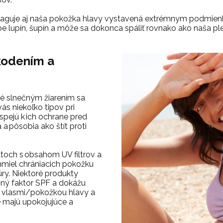
aguje aj naša pokožka hlavy vystavená extrémnym podmienk
e lupín, šupín a môže sa dokonca spáliť rovnako ako naša pleť
kodením a
é slnečným žiarením sa
ás niekoľko tipov pri
rispejú k ich ochrane pred
 pôsobia ako štít proti
toch s obsahom UV filtrov a
hmiel chrániacich pokožku
ry.
Niektoré produkty
ný faktor SPF a dokážu
i vlasmi/pokožkou hlavy a
né majú upokojujúce a