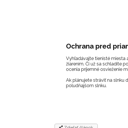
Ochrana pred pri
Vyhľadávajte tienisté miesta
žiarením.
Či už sa schladíte p
ocenia príjemné osvieženie 
Ak plánujete stráviť na slnku 
poludňajšom slnku.
Zdieľať článok