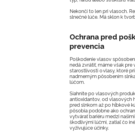
Nekončí to len pri vlasoch.
Re
slnečné lúče.
Má sklon k tvorb
Ochrana pred poš
prevencia
Poškodenie vlasov spôsoben
nedá zvrátiť, máme však pre v
starostlivosti o vlasy, ktoré p
nadmerným pôsobením slnka a
lúčom.
Siahnite po vlasových produk
antioxidantov, od vlasových 
pred slnkom až po hĺbkové kú
pôsobia podobne ako ochran
vytvárať bariéru medzi našim
škodlivými lúčmi, zatiaľ čo i
vyživujúce účinky.