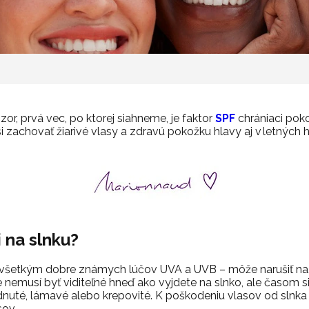
r, prvá vec, po ktorej siahneme, je faktor
SPF
chrániaci pok
 zachovať žiarivé vlasy a zdravú pokožku hlavy aj v letných 
 na slnku?
všetkým dobre známych lúčov UVA a UVB – môže narušiť naše
 nemusí byť viditeľné hneď ako vyjdete na slnko, ale časom s
dnuté, lámavé alebo krepovité.
K poškodeniu vlasov od slnka
sov.