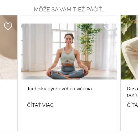
MÔŽE SA VÁM TIEŽ PÁČIŤ…
y
Techniky dychového cvičenia
Desa
parfu
ČÍTAŤ VIAC
ČÍTA