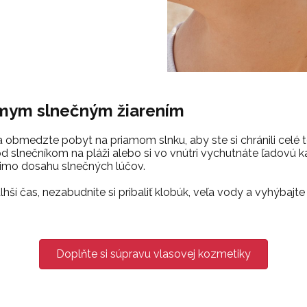
amym slnečným žiarením
 a obmedzte pobyt na priamom slnku, aby ste si chránili celé
od slnečníkom na pláži alebo si vo vnútri vychutnáte ľadovú 
mimo dosahu slnečných lúčov.
dlhší čas, nezabudnite si pribaliť klobúk, veľa vody a vyhýbaj
Doplňte si súpravu vlasovej kozmetiky