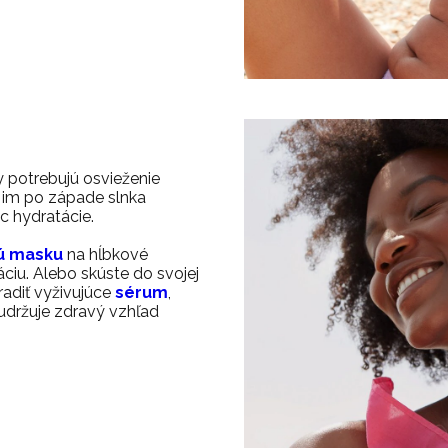
y potrebujú osvieženie
 im po západe slnka
c hydratácie.
ú masku
na hĺbkové
ciu.
Alebo skúste do svojej
radiť vyživujúce
sérum
,
udržuje zdravý vzhľad