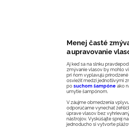
Menej časté zmýv
a upravovanie vlas
Aj keď sa na slnku pravdepodo
zmývanie vlasov by mohlo vie
pri ňom vyplavujú prirodzené 
osviežiť medzi jednotlivými z
po
suchom šampóne
ako n
umytie šampónom.
V záujme obmedzenia vplyvu 
odporúčame vynechať žehličk
úprave vlasov bez vyhrievan
nástrojov.
Vyskúšajte
sprej n
jednoducho si vytvorte plážo