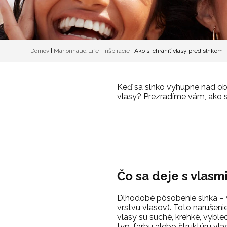
Domov
|
Marionnaud Life
|
Inšpirácie
|
Ako si chrániť vlasy pred slnkom
Keď sa slnko vyhupne nad obzo
vlasy?
Prezradíme vám, ako si
Čo sa deje s vlasmi
Dlhodobé pôsobenie slnka – 
vrstvu vlasov).
Toto narušenie
vlasy sú suché, krehké, vyble
typ, farbu alebo štruktúru vla