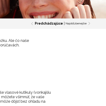
Predchádzajúce
Najobľúbenejšie
ožku.
Ale čo naše
horúčavách.
 vlasové kutikuly (vonkajšiu
i môžete všimnúť, že vaše
 môže dôjsť bez ohľadu na