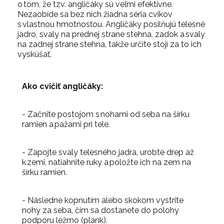
o tom, že tzv. angličáky sú veľmi efektívne.
Nezaobíde sa bez nich žiadna séria cvikov
s vlastnou hmotnosťou. Angličáky posilňujú telesné
jadro, svaly na prednej strane stehna, zadok a svaly
na zadnej strane stehna, takže určite stojí za to ich
vyskúšať.
Ako cvičiť angličáky:
- Začnite postojom s nohami od seba na šírku
ramien a pažami pri tele.
- Zapojte svaly telesného jadra, urobte drep až
k zemi, natiahnite ruky a položte ich na zem na
šírku ramien.
- Následne kopnutím alebo skokom vystrite
nohy za seba, čím sa dostanete do polohy
podporu ležmo (plank).