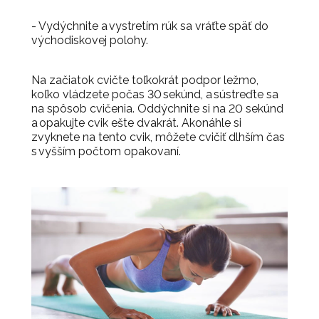
- Vydýchnite a vystretím rúk sa vráťte späť do
východiskovej polohy.
Na začiatok cvičte toľkokrát podpor ležmo,
koľko vládzete počas 30 sekúnd, a sústreďte sa
na spôsob cvičenia. Oddýchnite si na 20 sekúnd
a opakujte cvik ešte dvakrát. Akonáhle si
zvyknete na tento cvik, môžete cvičiť dlhším čas
s vyšším počtom opakovaní.