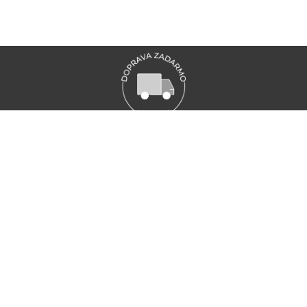
VŠETKY NOVINKY MARIONNAUD
Zaregistrujte sa a objavte naše najnovšie novinky a akcie
ZAREGISTRUJTE SA