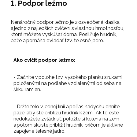
1. Podpor ležmo
Nenáročný podpor ležmo je z osvedčená klasika
a jedno z najlepších cvičení s vlastnou hmotnosťou,
ktoré môžete vyskúšať doma. Posilňuje hrudník,
paže a pomáha ovládať tzv. telesné jadro.
Ako cvičiť podpor ležmo:
- Začnite v polohe tzv. vysokého planku s rukami
položenými na podlahe vzdialenými od seba na
šírku ramien.
- Držte telo v jednej línii a počas nádychu ohnite
paže, aby ste priblížili hrudník k zemi. Ak to ešte
nedokážete zvládnuť, položte si kolená na zem
a potom skúste priblížiť hrudník, pričom je aktívne
zapojené telesné jadro.