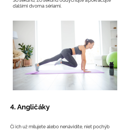
30 sekúnd, 20 sekúnd oddychujte a pokračujte
ďalšími dvoma sériami.
4. Angličáky
Či ich už milujete alebo nenávidíte, niet pochýb