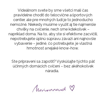
V ideálnom svete by sme všetci mali čas
pravidelne chodiť do telocvične a športových
centier, ale pre mnohých ľudí je to jednoducho
nemožné. Niekedy musíme využiť aj tie najmenšie
chvíľky na cvičenie, nech sme kdekoľvek –
napríklad doma. Na to, aby ste si efektívne zacvičili,
nepotrebujete úplnú súpravu závaží ani najnovšie
vybavenie – jediné, čo potrebujete, je vlastná
hmotnosť a nejaké know-how.
Ste pripravení sa zapotiť? Vyskúšajte týchto päť
účinných
domácich cvičení
– bez akéhokoľvek
náradia.