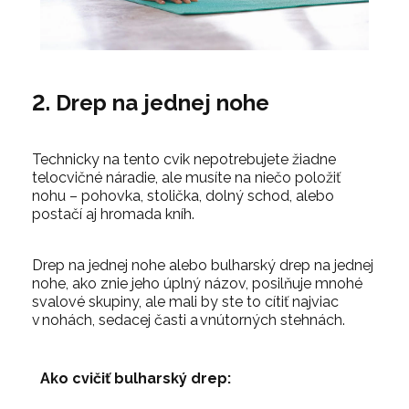
2. Drep na jednej nohe
Technicky na tento cvik nepotrebujete žiadne
telocvičné náradie, ale musíte na niečo položiť
nohu – pohovka, stolička, dolný schod, alebo
postačí aj hromada kníh.
Drep na jednej nohe alebo bulharský drep na jednej
nohe, ako znie jeho úplný názov, posilňuje mnohé
svalové skupiny, ale mali by ste to cítiť najviac
v nohách, sedacej časti a vnútorných stehnách.
Ako cvičiť bulharský drep: