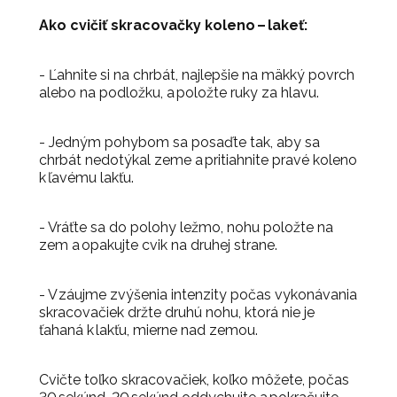
Ako cvičiť skracovačky koleno – lakeť:
- Ľahnite si na chrbát, najlepšie na mäkký povrch
alebo na podložku, a položte ruky za hlavu.
- Jedným pohybom sa posaďte tak, aby sa
chrbát nedotýkal zeme a pritiahnite pravé koleno
k ľavému lakťu.
- Vráťte sa do polohy ležmo, nohu položte na
zem a opakujte cvik na druhej strane.
- V záujme zvýšenia intenzity počas vykonávania
skracovačiek držte druhú nohu, ktorá nie je
ťahaná k lakťu, mierne nad zemou.
Cvičte toľko skracovačiek, koľko môžete, počas