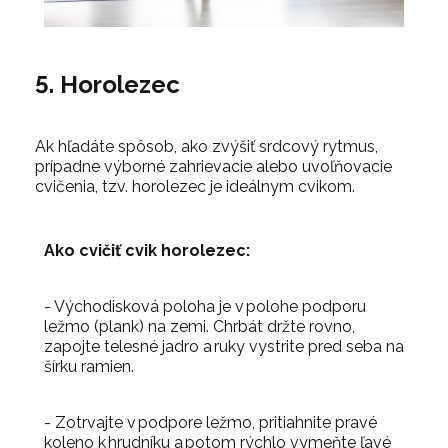
5. Horolezec
Ak hľadáte spôsob, ako zvýšiť srdcový rytmus,
prípadne výborné zahrievacie alebo uvoľňovacie
cvičenia, tzv. horolezec je ideálnym cvikom.
Ako cvičiť cvik horolezec:
- Východisková poloha je v polohe podporu
ležmo (plank) na zemi. Chrbát držte rovno,
zapojte telesné jadro a ruky vystrite pred seba na
šírku ramien.
- Zotrvajte v podpore ležmo, pritiahnite pravé
koleno k hrudníku a potom rýchlo vymeňte ľavé