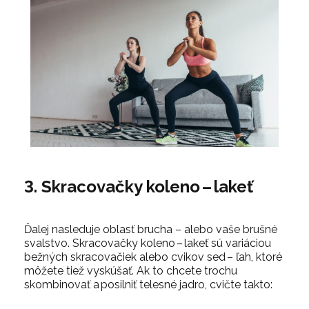
3. Skracovačky koleno – lakeť
Ďalej nasleduje oblasť brucha – alebo vaše brušné
svalstvo. Skracovačky koleno – lakeť sú variáciou
bežných skracovačiek alebo cvikov sed – ľah, ktoré
môžete tiež vyskúšať. Ak to chcete trochu
skombinovať a posilniť telesné jadro, cvičte takto: