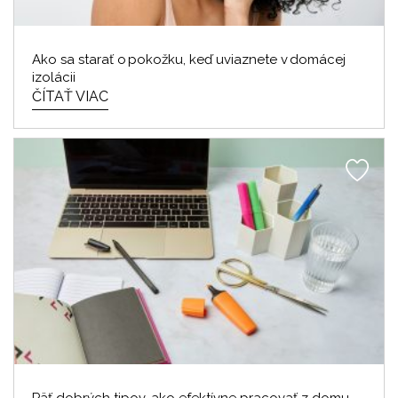
Ako sa starať o pokožku, keď uviaznete v domácej
izolácii
ČÍTAŤ VIAC
Päť dobrých tipov, ako efektívne pracovať z domu