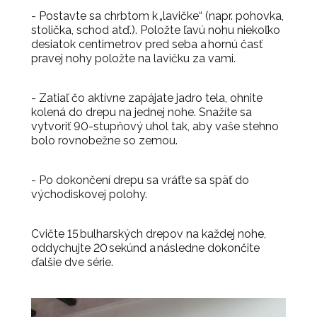
- Postavte sa chrbtom k „lavičke“ (napr. pohovka,
stolička, schod atď.). Položte ľavú nohu niekoľko
desiatok centimetrov pred seba a hornú časť
pravej nohy položte na lavičku za vami.
- Zatiaľ čo aktívne zapájate jadro tela, ohnite
kolená do drepu na jednej nohe. Snažíte sa
vytvoriť 90-stupňový uhol tak, aby vaše stehno
bolo rovnobežne so zemou.
-
Po dokončení drepu sa vráťte sa späť do
východiskovej polohy.
Cvičte 15 bulharských drepov na každej nohe,
oddychujte 20 sekúnd a následne dokončite
ďalšie dve série.