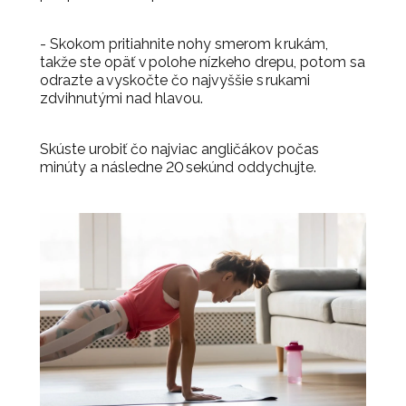
- Skokom pritiahnite nohy smerom k rukám,
takže ste opäť v polohe nízkeho drepu, potom sa
odrazte a vyskočte čo najvyššie s rukami
zdvihnutými nad hlavou.
Skúste urobiť čo najviac angličákov počas
minúty a následne 20 sekúnd oddychujte.