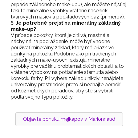
prípade základného make-upu), ale môžete nájsť aj
tekuté minerálne výrobky vrátane riaseniek,
tvárových masiek a podkladových báz (primérov).
Je potrebné prejsť na minerálny základný
make-up?
V prípade pokožky, ktorá je citlivá, mastná a
náchylná na podráždenie, môže byť vhodné
používať minerálny základ, ktorý má priaznivé
účinky na pokožku.Podobne ako pri tradičných
základných make-upoch, existujú minerálne
výrobky pre väčšinu problematických oblastí, a to
vrátane výrobkov na potlačenie starnutia alebo
korekciu farby. Pri výbere základu nikdy nenájdete
univerzálny prostriedok, preto si nechajte poradiť
od kozmetických poradcov, aby ste si vybrali
podľa svojho typu pokožky.
Objavte ponuku mejkapov v Marionnaud