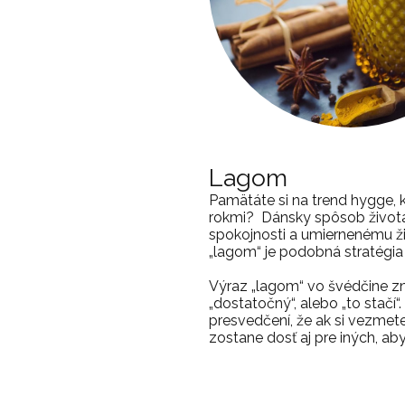
Lagom
Pamätáte si na trend hygge, 
rokmi? Dánsky spôsob života,
spokojnosti a umiernenému ž
„lagom“ je podobná stratégia
Výraz „lagom“ vo švédčine z
„dostatočný“, alebo „to stačí“.
presvedčení, že ak si vezmete
zostane dosť aj pre iných, aby 