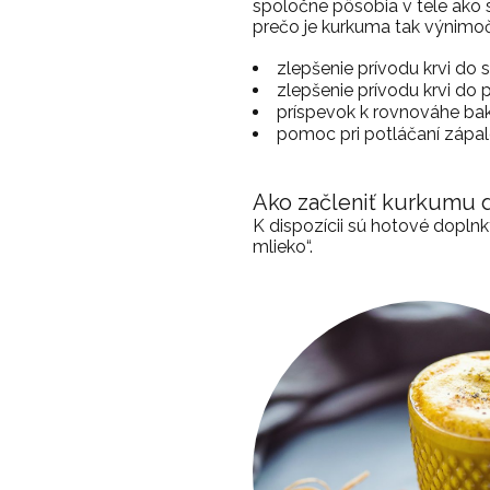
spoločne pôsobia v tele ako s
prečo je kurkuma tak výnimočn
zlepšenie prívodu krvi do s
zlepšenie prívodu krvi do 
príspevok k rovnováhe bak
pomoc pri potláčaní zápalo
Ako začleniť kurkumu d
K dispozícii sú hotové doplnk
mlieko“.