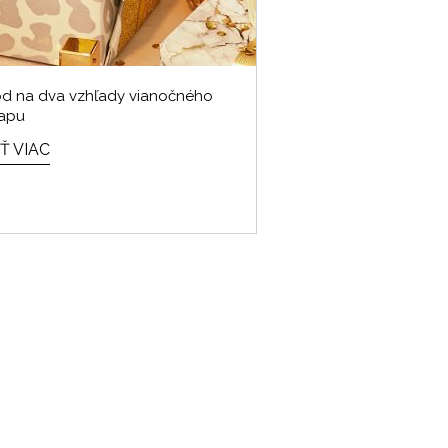
d na dva vzhľady vianočného
apu
Ť VIAC