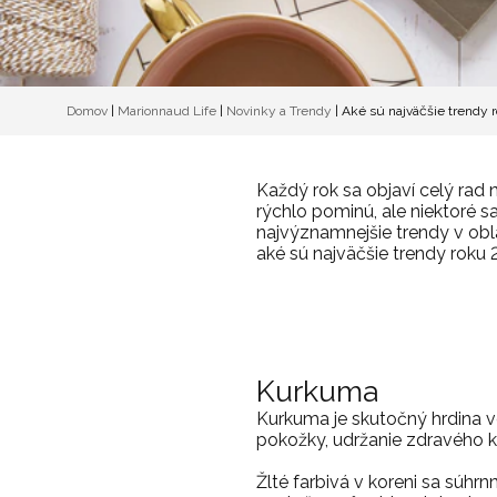
Domov
|
Marionnaud Life
|
Novinky a Trendy
|
Aké sú najväčšie trendy 
Každý rok sa objaví celý rad 
rýchlo pominú, ale niektoré sa
najvýznamnejšie trendy v oblas
aké sú najväčšie trendy roku
Kurkuma
Kurkuma je skutočný hrdina vo 
pokožky, udržanie zdravého k
Žlté farbivá v koreni sa súh