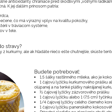
ilné antioxidanty chrániace pred škodlivými „voľnými radikálmi
á. K jej ďalším prínosom patria:
rdca,
pečene, čo má výrazný vplyv na kvalitu pokožky,
térií v tráviacom systéme,
v v tele.
o stravy?
y z kurkumy, ale ak hľadáte niečo ešte chutnejšie, skúste ten
Budete potrebovať:
1,5 šálky rastlinného mlieka, ako je k
1 čajovú lyžičku kurkumového prášku al
olúpanej a na tenké plátky nakrájanej kur
½ čajovej lyžičky zázvorového prášku
1 čajovú lyžičku alebo 1 (7,5 cm) tyčinku
1/4 čajovej lyžičky celého čierneho kor
1 čajovú lyžičku panenského kokosovéh