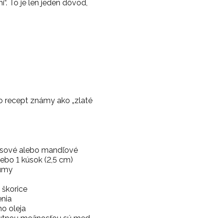
“. To je len jeden dôvod,
to recept známy ako „zlaté
okosové alebo mandľové
ebo 1 kúsok (2,5 cm)
kumy
 škorice
enia
o oleja