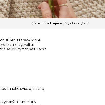
Predchádzajúce
Najobľúbenejšie
ch sú len zázraky, ktoré
preto sme vybrali tri
dá sa, že by zanikali. Takže
osiahnutie sviežej a čistej
i nazývanými tumeróny