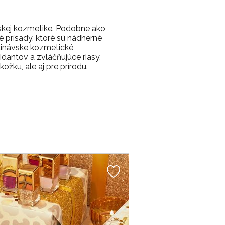
skej kozmetike. Podobne ako
é prísady, ktoré sú nádherné
ndinávske kozmetické
idantov a zvláčňujúce riasy,
žku, ale aj pre prírodu.