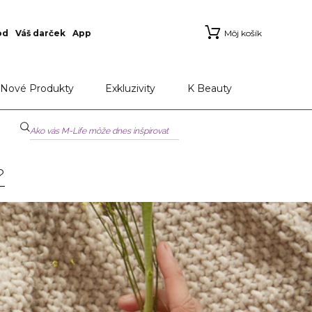
od
Váš darček
App
Môj košík
Nové Produkty
Exkluzivity
K Beauty
?