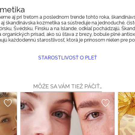
zmetika
eme aj pri treťom a poslednom trende tohto roka, škandináv
 aj škandinávska kozmetika sa sústreďuje na jednoduché, čist
órsku, Švédsku, Fínsku a na Islande, odkiaľ pochádzajú. Ška
 organických prísad, ako sú šťava z brezy, bobule plné antiox
ú každodennú starostlivosť, ktorá je prínosom nielen pre poko
STAROSTLIVOSŤ O PLEŤ
MÔŽE SA VÁM TIEŽ PÁČIŤ…