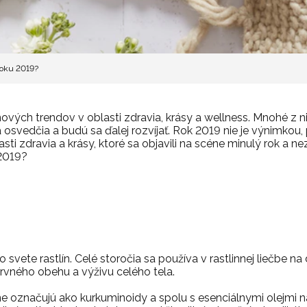
roku 2019?
nových trendov v oblasti zdravia, krásy a wellness. Mnohé z ni
 osvedčia a budú sa ďalej rozvíjať. Rok 2019 nie je výnimkou, 
ti zdravia a krásy, ktoré sa objavili na scéne minulý rok a nez
 2019?
svete rastlín. Celé storočia sa používa v rastlinnej liečbe na d
rvného obehu a výživu celého tela.
rnne označujú ako kurkuminoidy a spolu s esenciálnymi olejm