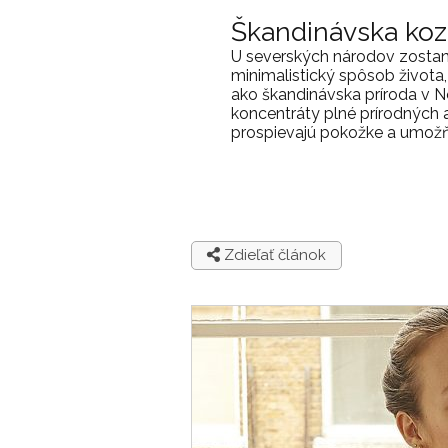
Škandinávska ko
U severských národov zostan
minimalistický spôsob života,
ako škandinávska príroda v N
koncentráty plné prírodných a
prospievajú pokožke a umožňuj
Zdieľať článok