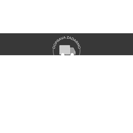
VŠETKY NOVINKY MARIONNAUD
Zaregistrujte sa a objavte naše najnovšie novinky a akcie