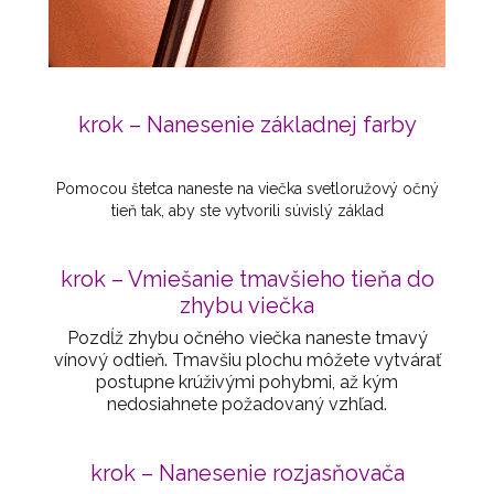
krok – Nanesenie základnej farby
Pomocou štetca naneste na viečka svetloružový očný
tieň tak, aby ste vytvorili súvislý základ
krok – Vmiešanie tmavšieho tieňa do
zhybu viečka
Pozdĺž zhybu očného viečka naneste tmavý
vínový odtieň. Tmavšiu plochu môžete vytvárať
postupne krúživými pohybmi, až kým
nedosiahnete požadovaný vzhľad.
krok – Nanesenie rozjasňovača