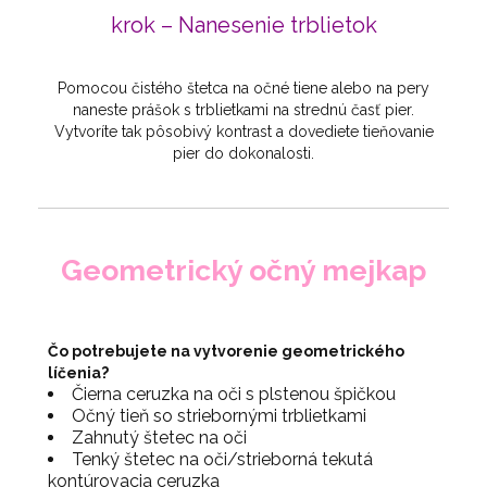
krok – Nanesenie trblietok
Pomocou čistého štetca na očné tiene alebo na pery
naneste prášok s trblietkami na strednú časť pier.
Vytvoríte tak pôsobivý kontrast a dovediete tieňovanie
pier do dokonalosti.
Geometrický očný mejkap
Čo potrebujete na vytvorenie geometrického
líčenia?
Čierna ceruzka na oči s plstenou špičkou
Očný tieň so striebornými trblietkami
Zahnutý štetec na oči
Tenký štetec na oči/strieborná tekutá
kontúrovacia ceruzka