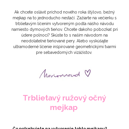
Ak chcete osláviť príchod nového roka štýlovo, bežný
mejkap na to jednoducho nestačí. Zažiarte na večierku s
trblietavým líčením vytvoreným podľa nášho návodu
namiesto dymových tieňov. Chcete dakoho pobozkať pri
údere polnoci? Skúste to s naším návodom na
neodolateľné tieňované pery. Alebo vyskúšajte
ultramoderné líčenie inšpirované geometrickými tvarmi
pre sebavedomých vizážistov.
Trblietavý ružový očný
mejkap
Čo potrebujete na vytvorenie tohto mejkapu?