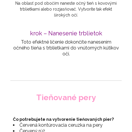
Na oblasť pod obočím naneste očný tieň s kovovými
trblietkami alebo rozjasňovač. Vytvoríte tak efekt
širokých očí.
krok – Nanesenie trblietok
Toto efektné líčenie dokončíte nanesením
očného tieňa s trblietkami do vnútorných kútikov
očí.
Tieňované pery
Čo potrebujete na vytvorenie tieňovaných pier?
Červená kontúrovacia ceruzka na pery
Červený rúž