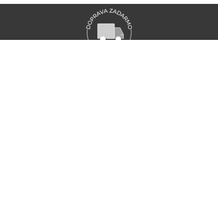
VŠETKY NOVINKY MARIONNAUD
Zaregistrujte sa a objavte naše najnovšie novinky a akcie
ZAREGISTRUJTE SA
ZÁKAZNÍCKY SERVIS