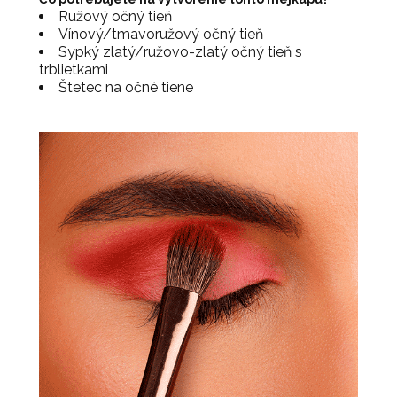
Ružový očný tieň
Vínový/tmavoružový očný tieň
Sypký zlatý/ružovo-zlatý očný tieň s
trblietkami
Štetec na očné tiene