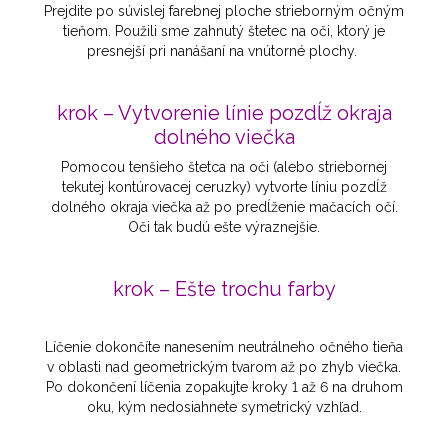
Prejdite po súvislej farebnej ploche strieborným očným
tieňom. Použili sme zahnutý štetec na oči, ktorý je
presnejší pri nanášaní na vnútorné plochy.
krok – Vytvorenie línie pozdĺž okraja
dolného viečka
Pomocou tenšieho štetca na oči (alebo striebornej
tekutej kontúrovacej ceruzky) vytvorte líniu pozdĺž
dolného okraja viečka až po predĺženie mačacích očí.
Oči tak budú ešte výraznejšie.
krok – Ešte trochu farby
Líčenie dokončíte nanesením neutrálneho očného tieňa
v oblasti nad geometrickým tvarom až po zhyb viečka.
Po dokončení líčenia zopakujte kroky 1 až 6 na druhom
oku, kým nedosiahnete symetrický vzhľad.