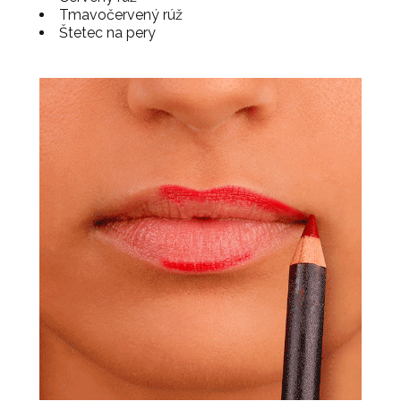
Tmavočervený rúž
Štetec na pery