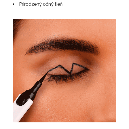
Prirodzený očný tieň