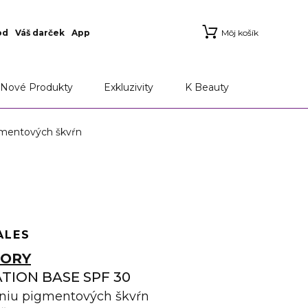
od
Váš darček
App
Môj košík
Nové Produkty
Exkluzivity
K Beauty
gmentových škvŕn
ALES
TORY
TION BASE SPF 30
aniu pigmentových škvŕn