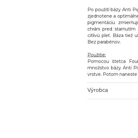
Po použití bázy Anti P
zjednotene a optimálne
pigmentáciu zmierňuj
chráni pred starnutím
citlivú pleť. Báza tiež
Bez parabénov.
Použitie:
Pomocou štetca Foun
množstvo bázy Anti P
vrstve. Potom naneste 
Výrobca
Email
https://www.bcmbeaut