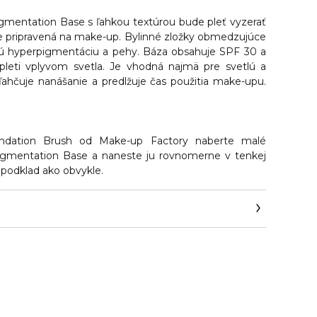
igmentation Base s ľahkou textúrou
bude pleť vyzerať
 pripravená na make-up.
Bylinné zložky obmedzujúce
ú hyperpigmentáciu a pehy. Báza obsahuje SPF 30 a
 pleti vplyvom svetla. Je vhodná najmä pre svetlú a
 uľahčuje nanášanie a predlžuje čas použitia make-upu.
dation Brush od Make-up Factory naberte malé
igmentation Base a naneste ju rovnomerne v tenkej
podklad ako obvykle.
y.com/kontakt