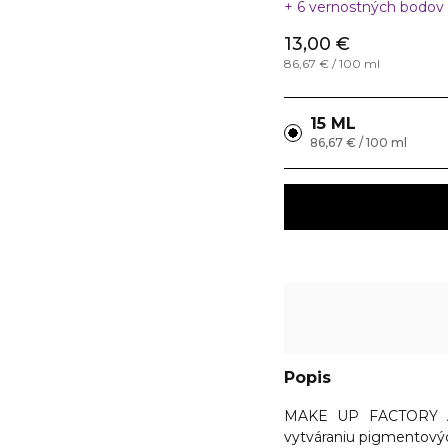
6 vernostných bodov
13,00 €
86,67 € / 100 ml
15 ML
86,67 € / 100 ml
Popis
MAKE UP FACTORY A
vytváraniu pigmentový