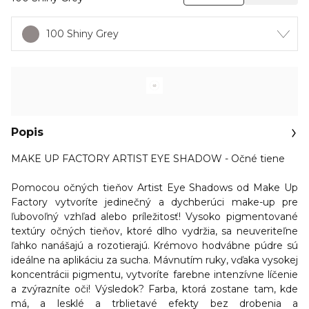
100 Shiny Grey
Popis
MAKE UP FACTORY ARTIST EYE SHADOW - Očné tiene
Pomocou očných tieňov Artist Eye Shadows od Make Up
Factory
vytvoríte jedinečný a dychberúci make-up pre
ľubovoľný vzhľad alebo príležitosť
! Vysoko pigmentované
textúry očných tieňov, ktoré dlho vydržia, sa neuveriteľne
ľahko nanášajú a rozotierajú. Krémovo hodvábne púdre sú
ideálne na aplikáciu za sucha. Mávnutím ruky, vďaka vysokej
koncentrácii pigmentu, vytvoríte farebne intenzívne líčenie
a zvýrazníte oči! Výsledok? Farba, ktorá zostane tam, kde
má, a lesklé a trblietavé efekty bez drobenia a