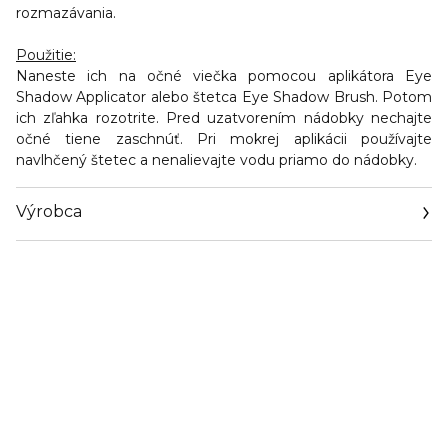
rozmazávania.
Použitie:
Naneste ich na očné viečka pomocou aplikátora Eye
Shadow Applicator alebo štetca Eye Shadow Brush. Potom
ich zľahka rozotrite. Pred uzatvorením nádobky nechajte
očné tiene zaschnúť. Pri mokrej aplikácii používajte
navlhčený štetec a nenalievajte vodu priamo do nádobky.
Výrobca
Email
https://www.bcmbeauty.com/kontakt