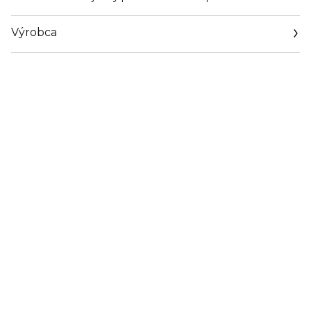
Výrobca
Email
https://www.bcmbeauty.com/kontakt