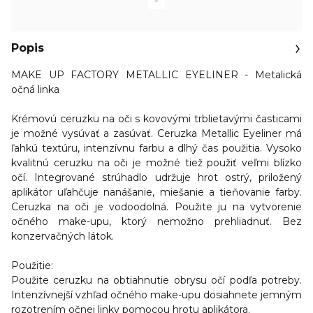
Popis
MAKE UP FACTORY METALLIC EYELINER - Metalická
očná linka
Krémovú ceruzku na oči s kovovými trblietavými časticami
je možné vysúvať a zasúvať. Ceruzka Metallic Eyeliner
má
ľahkú textúru, intenzívnu farbu a dlhý čas použitia.
Vysoko
kvalitnú ceruzku na oči je možné tiež použiť veľmi blízko
očí. Integrované strúhadlo udržuje hrot ostrý, priložený
aplikátor uľahčuje nanášanie, miešanie a tieňovanie farby.
Ceruzka na oči je vodoodolná. Použite ju na vytvorenie
očného make-upu, ktorý nemožno prehliadnuť. Bez
konzervačných látok.
Použitie:
Použite ceruzku na obtiahnutie obrysu očí podľa potreby.
Intenzívnejší vzhľad očného make-upu dosiahnete jemným
rozotrením očnej linky pomocou hrotu aplikátora.