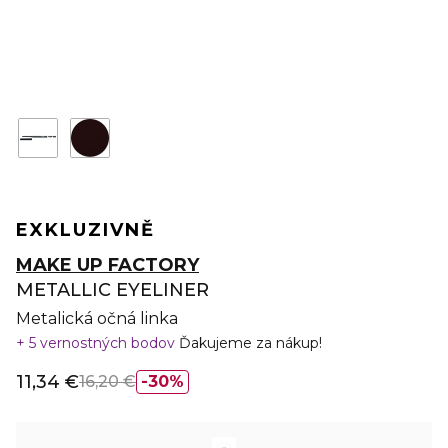
EXKLUZIVNĚ
MAKE UP FACTORY
METALLIC EYELINER
Metalická očná linka
5 vernostných bodov
Ďakujeme za nákup!
11,34 €
16,20 €
30%