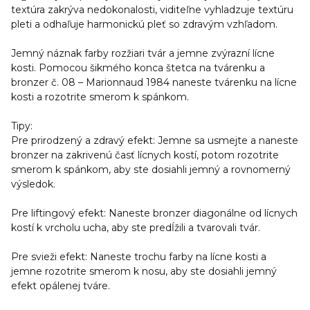
textúra zakrýva nedokonalosti, viditeľne vyhladzuje textúru
pleti a odhaľuje harmonickú pleť so zdravým vzhľadom.
Jemný náznak farby rozžiari tvár a jemne zvýrazní lícne
kosti. Pomocou šikmého konca štetca na tvárenku a
bronzer č. 08 – Marionnaud 1984 naneste tvárenku na lícne
kosti a rozotrite smerom k spánkom.
Tipy:
Pre prirodzený a zdravý efekt: Jemne sa usmejte a naneste
bronzer na zakrivenú časť lícnych kostí, potom rozotrite
smerom k spánkom, aby ste dosiahli jemný a rovnomerný
výsledok.
Pre liftingový efekt: Naneste bronzer diagonálne od lícnych
kostí k vrcholu ucha, aby ste predĺžili a tvarovali tvár.
Pre svieži efekt: Naneste trochu farby na lícne kosti a
jemne rozotrite smerom k nosu, aby ste dosiahli jemný
efekt opálenej tváre.