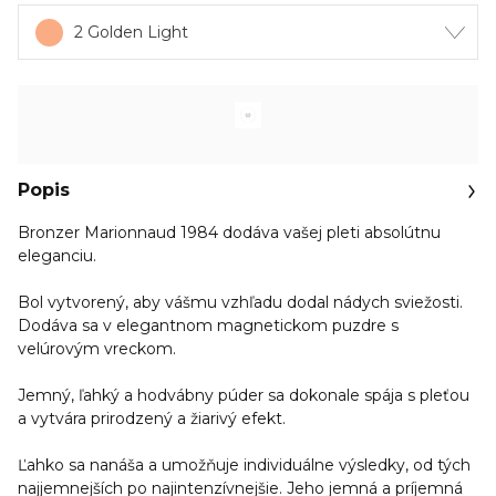
2 Golden Light
Popis
Bronzer Marionnaud 1984 dodáva vašej pleti absolútnu
eleganciu.
Bol vytvorený, aby vášmu vzhľadu dodal nádych sviežosti.
Dodáva sa v elegantnom magnetickom puzdre s
velúrovým vreckom.
Jemný, ľahký a hodvábny púder sa dokonale spája s pleťou
a vytvára prirodzený a žiarivý efekt.
Ľahko sa nanáša a umožňuje individuálne výsledky, od tých
najjemnejších po najintenzívnejšie. Jeho jemná a príjemná