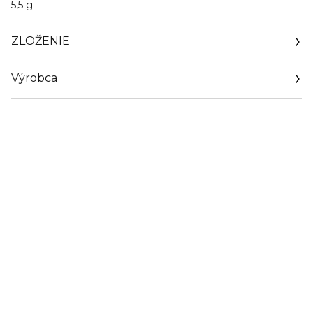
5,5 g
ZLOŽENIE
Výrobca
Email
http://marionnaud.com/