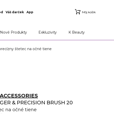
od
Váš darček
App
Môj košík
Nové Produkty
Exkluzivity
K Beauty
ízny štetec na očné tiene
ACCESSORIES
ER & PRECISION BRUSH 20
ec na očné tiene