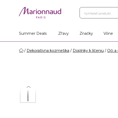
Summer Deals
Zl'avy
Značky
Vône
Dekoratívna kozmetika
Doplnky k líčeniu
Oči a