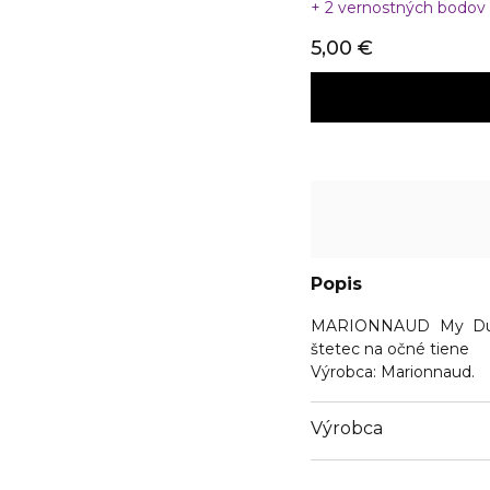
2 vernostných bodov
5,00 €
Popis
MARIONNAUD My Dual
štetec na očné tiene
Výrobca:
Marionnaud.
Výrobca
Email