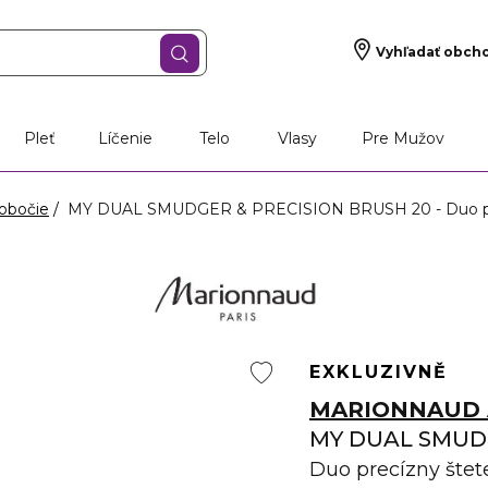
Vyhľadať obch
Pleť
Líčenie
Telo
Vlasy
Pre Mužov
 obočie
MY DUAL SMUDGER & PRECISION BRUSH 20 - Duo prec
EXKLUZIVNĚ
MARIONNAUD 
MY DUAL SMUDG
Duo precízny štet