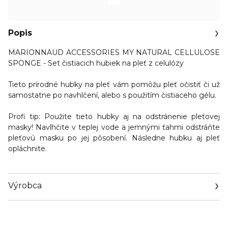
Popis
MARIONNAUD ACCESSORIES MY NATURAL CELLULOSE
SPONGE - Set čistiacich hubiek na pleť z celulózy
Tieto
prírodné hubky na pleť
vám pomôžu pleť očistiť či už
samostatne po navhlčení, alebo s použitím čistiaceho gélu.
Profi tip:
Použite tieto hubky aj na odstránenie pleťovej
masky! Navlhčite v teplej vode a jemnými ťahmi odstráňte
pleťovú masku po jej pôsobení. Následne hubku aj pleť
opláchnite.
Výrobca
Email
https://www.marionnaud.com/