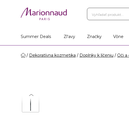
Summer Deals
Zl'avy
Značky
Vône
Dekoratívna kozmetika
Doplnky k líčeniu
Oči a