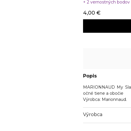
2 vernostných bodov
4,00 €
Popis
MARIONNAUD My Slante
očné tiene a obočie
Výrobca:
Marionnaud.
Výrobca
Email