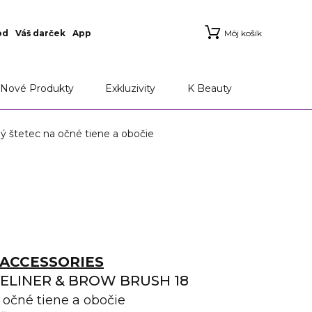
od
Váš darček
App
Môj košík
Nové Produkty
Exkluzivity
K Beauty
tetec na očné tiene a obočie
ACCESSORIES
ELINER & BROW BRUSH 18
 očné tiene a obočie