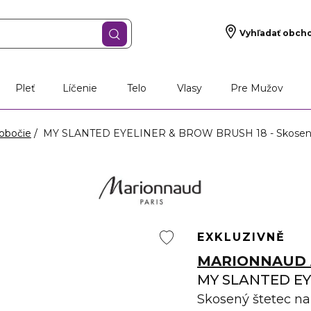
Vyhľadať obch
Pleť
Líčenie
Telo
Vlasy
Pre Mužov
 obočie
MY SLANTED EYELINER & BROW BRUSH 18 - Skosený š
EXKLUZIVNĚ
MARIONNAUD 
MY SLANTED EY
Skosený štetec na